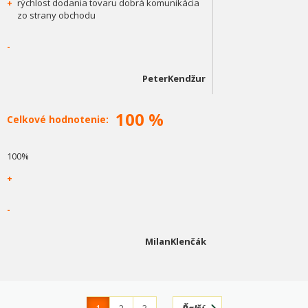
+
rýchlost dodania tovaru dobrá komunikácia
zo strany obchodu
-
PeterKendžur
100 %
Celkové hodnotenie:
100%
+
-
MilanKlenčák