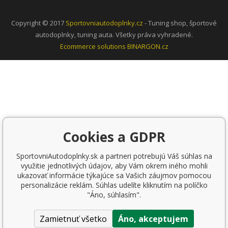
Copyright © 2017
Sportovniautodoplnky.cz
- Tuning shop, športové
autodoplnky, tuning auta. Všetky práva vyhradené.
Ecommerce solutions
BINARGON.cz
Cookies a GDPR
SportovniAutodoplnky.sk a partneri potrebujú Váš súhlas na
využitie jednotlivých údajov, aby Vám okrem iného mohli
ukazovať informácie týkajúce sa Vašich záujmov pomocou
personalizácie reklám. Súhlas udelíte kliknutím na políčko
"Áno, súhlasím".
Zamietnuť všetko
Áno, akceptujem