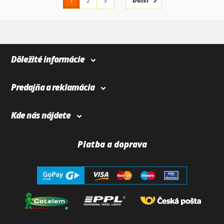
1
2
3
Ďalší
4
366
Dôležité informácie
Predajňa a reklamácia
Kde nás nájdete
Platba a doprava