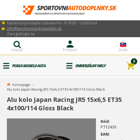
Kamenná predajňa Ostrava Po - Pi 9:00 - 16:00 hod.
info@sportovniautodoplnky.sk
Zaregistrujte sa
Jazyk
Hľadať
Prihlásiť
0
PODĽA MODELU AUTA
UNIVERZÁLNY DIELY
homepage
Alu kolo Japan Racing JR5 15x6,5 ET35 4x100/114 Gloss Black
Alu kolo Japan Racing JR5 15x6,5 ET35
4x100/114 Gloss Black
Kód:
P71243X
EAN: