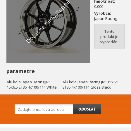
Dočasne nedostupné
hmotnosť:
0.000
Výrobca:
Japan Racing
Tento
produkt je
vyprodán!
parametre
Alu kolo Japan Racing JR5
Alu kolo Japan Racing JR5 15x6,5
15x6,5 ET35 4x100/114 White
ET35 4x100/114 Gloss Black
ODOSLAT