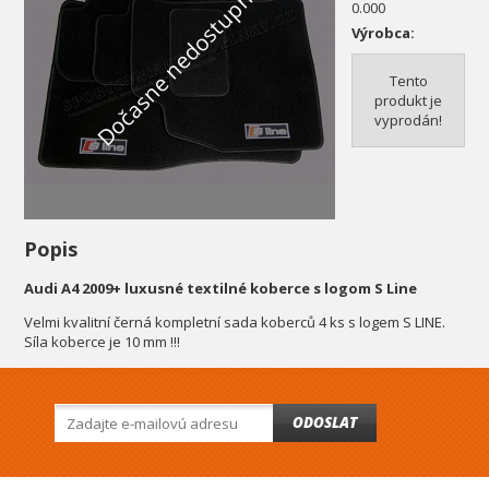
Dočasne nedostupné
0.000
Výrobca:
Tento
produkt je
vyprodán!
Popis
Audi A4 2009+ luxusné textilné koberce s logom S Line
Velmi kvalitní černá kompletní sada koberců 4 ks s logem S LINE.
Síla koberce je 10 mm !!!
ODOSLAT