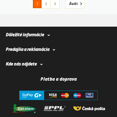
1
2
3
Ďalší
4
366
Dôležité informácie
Predajňa a reklamácia
Kde nás nájdete
Platba a doprava