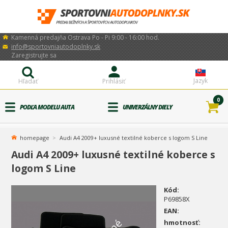
Kamenná predajňa Ostrava Po - Pi 9:00 - 16:00 hod.
info@sportovniautodoplnky.sk
Zaregistrujte sa
Jazyk
Hľadať
Prihlásiť
0
PODĽA MODELU AUTA
UNIVERZÁLNY DIELY
homepage
Audi A4 2009+ luxusné textilné koberce s logom S Line
Audi A4 2009+ luxusné textilné koberce s
logom S Line
Kód:
P69858X
EAN:
hmotnosť: