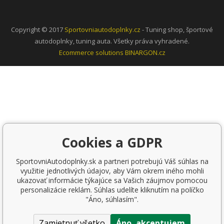
Copyright © 2017
Sportovniautodoplnky.cz
- Tuning shop, športové
autodoplnky, tuning auta. Všetky práva vyhradené.
Ecommerce solutions
BINARGON.cz
Cookies a GDPR
SportovniAutodoplnky.sk a partneri potrebujú Váš súhlas na
využitie jednotlivých údajov, aby Vám okrem iného mohli
ukazovať informácie týkajúce sa Vašich záujmov pomocou
personalizácie reklám. Súhlas udelíte kliknutím na políčko
"Áno, súhlasím".
Zamietnuť všetko
Áno, akceptujem