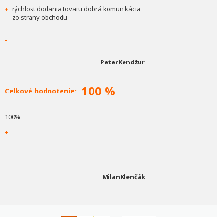
+
rýchlost dodania tovaru dobrá komunikácia
zo strany obchodu
-
PeterKendžur
100 %
Celkové hodnotenie:
100%
+
-
MilanKlenčák