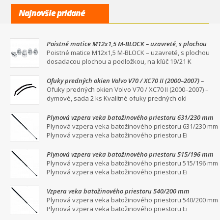
Najnovšie pridané
Poistné matice M12x1,5 M-BLOCK – uzavreté, s plochou
dosadacou plochou a podložkou, na kľúč 19/21
Poistné matice M12x1,5 M-BLOCK – uzavreté, s plochou
dosadacou plochou a podložkou, na kľúč 19/21 K
Ofuky predných okien Volvo V70 / XC70 II (2000–2007) –
dymové, sada 2 ks
Ofuky predných okien Volvo V70 / XC70 II (2000–2007) –
dymové, sada 2 ks Kvalitné ofuky predných oki
Plynová vzpera veka batožinového priestoru 631/230 mm
Plynová vzpera veka batožinového priestoru 631/230 mm
Plynová vzpera veka batožinového priestoru Ei
Plynová vzpera veka batožinového priestoru 515/196 mm
Plynová vzpera veka batožinového priestoru 515/196 mm
Plynová vzpera veka batožinového priestoru Ei
Vzpera veka batožinového priestoru 540/200 mm
Plynová vzpera veka batožinového priestoru 540/200 mm
Plynová vzpera veka batožinového priestoru Ei