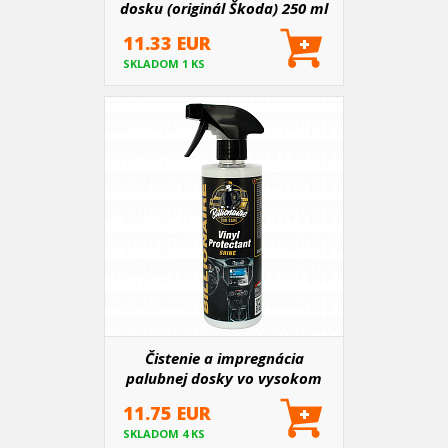
dosku (originál Škoda) 250 ml
11.33 EUR
SKLADOM 1 KS
Čistenie a impregnácia
palubnej dosky vo vysokom
lesku a vôňou kokosu
11.75 EUR
Billionaire 500 ml
SKLADOM 4 KS