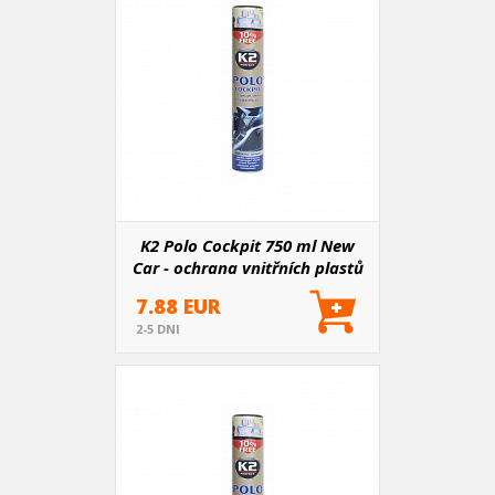
K2 Polo Cockpit 750 ml New
Car - ochrana vnitřních plastů
7.88 EUR
2-5 DNI