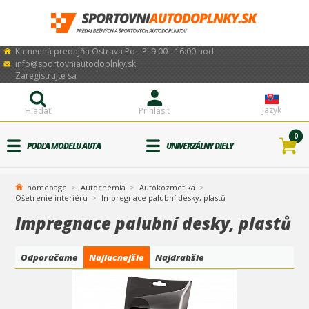
Kamenná predajňa Ostrava Po - Pi 9:00 - 16:00 hod.
info@sportovniautodoplnky.sk
Zaregistrujte sa
Jazyk
Hľadať
Prihlásiť
0
PODĽA MODELU AUTA
UNIVERZÁLNY DIELY
homepage
Autochémia
Autokozmetika
Ošetrenie interiéru
Impregnace palubní desky, plastů
Impregnace palubní desky, plastů
Odporúčame
Najlacnejšie
Najdrahšie