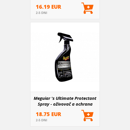
16.19 EUR
2-5 DNI
Meguiar 's Ultimate Protectant
Spray - oživovač a ochrana
nelakovaných plastov v
18.75 EUR
exteriéri aj interiéri, 450 ml
2-5 DNI