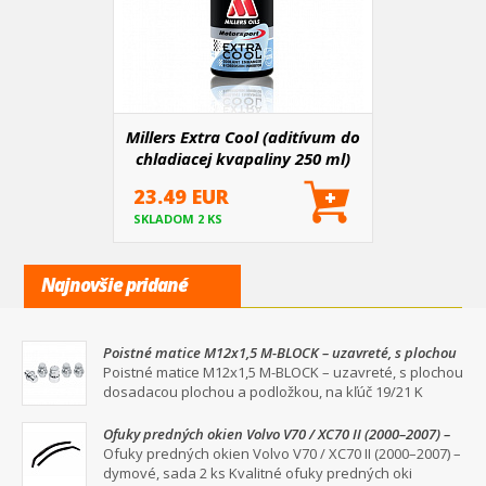
Millers Extra Cool (aditívum do
chladiacej kvapaliny 250 ml)
23.49 EUR
SKLADOM 2 KS
Najnovšie pridané
Poistné matice M12x1,5 M-BLOCK – uzavreté, s plochou
dosadacou plochou a podložkou, na kľúč 19/21
Poistné matice M12x1,5 M-BLOCK – uzavreté, s plochou
dosadacou plochou a podložkou, na kľúč 19/21 K
Ofuky predných okien Volvo V70 / XC70 II (2000–2007) –
dymové, sada 2 ks
Ofuky predných okien Volvo V70 / XC70 II (2000–2007) –
dymové, sada 2 ks Kvalitné ofuky predných oki