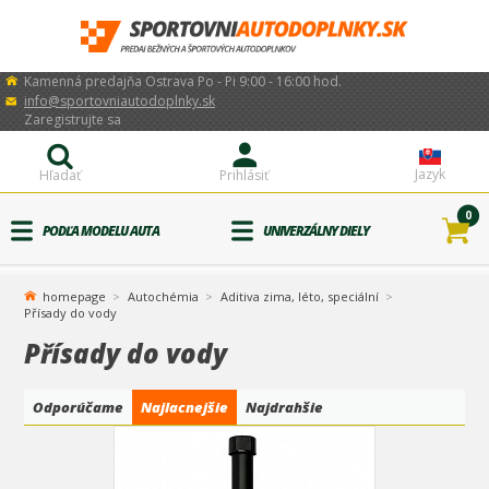
Kamenná predajňa Ostrava Po - Pi 9:00 - 16:00 hod.
info@sportovniautodoplnky.sk
Zaregistrujte sa
Jazyk
Hľadať
Prihlásiť
0
PODĽA MODELU AUTA
UNIVERZÁLNY DIELY
homepage
Autochémia
Aditiva zima, léto, speciální
Přísady do vody
Přísady do vody
Odporúčame
Najlacnejšie
Najdrahšie