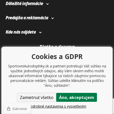
Dôležité informácie
Predajňa a reklamácia
Kde nás nájdete
Platba a doprava
Cookies a GDPR
SportovniAutodoplnky.sk a partneri potrebujú Váš súhlas na
využitie jednotlivých údajov, aby Vám okrem iného mohli
ukazovať informácie týkajúce sa Vašich záujmov pomocou
personalizácie reklám. Súhlas udelíte kliknutím na políčko
"Áno, súhlasím".
Zamietnuť všetko
Áno, akceptujem
Copyright © 2017
Sportovniautodoplnky.cz
- Tuning shop, športové
autodoplnky, tuning auta. Všetky práva vyhradené.
Podrobné nastavenia s vysvetlením
Súkromie
Ecommerce solutions
BINARGON.cz