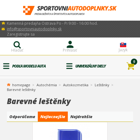
Kamenná predajňa Ostrava Po - Pi 9:00 - 16:00 hod.
info@sportovniautodoplnky.sk
Zaregistrujte sa
Jazyk
Hľadať
Prihlásiť
0
PODĽA MODELU AUTA
UNIVERZÁLNY DIELY
homepage
Autochémia
Autokozmetika
Leštěnky
Barevné leštěnky
Barevné leštěnky
Odporúčame
Najlacnejšie
Najdrahšie