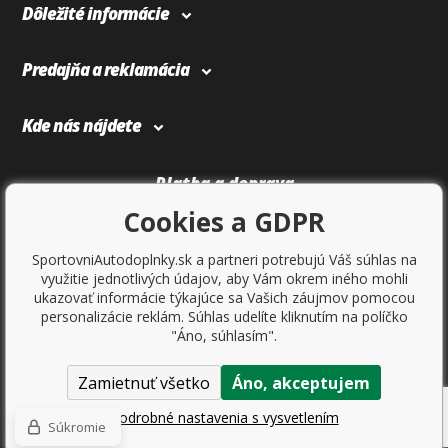
Dôležité informácie
Predajňa a reklamácia
Kde nás nájdete
Platba a doprava
Cookies a GDPR
SportovniAutodoplnky.sk a partneri potrebujú Váš súhlas na
využitie jednotlivých údajov, aby Vám okrem iného mohli
ukazovať informácie týkajúce sa Vašich záujmov pomocou
personalizácie reklám. Súhlas udelíte kliknutím na políčko
"Áno, súhlasím".
Zamietnuť všetko
Áno, akceptujem
Copyright © 2017
Sportovniautodoplnky.cz
- Tuning shop, športové
autodoplnky, tuning auta. Všetky práva vyhradené.
Podrobné nastavenia s vysvetlením
Súkromie
Ecommerce solutions
BINARGON.cz