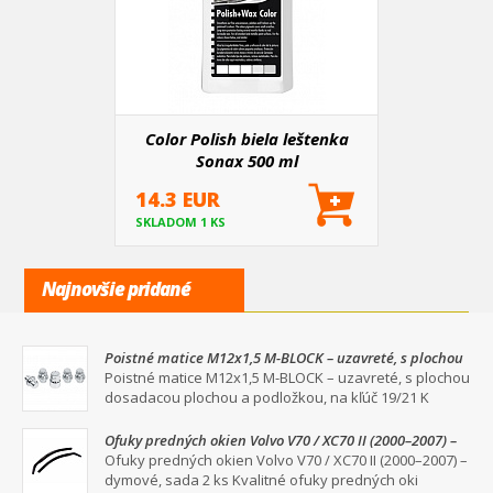
Color Polish biela leštenka
Sonax 500 ml
14.3 EUR
SKLADOM 1 KS
Najnovšie pridané
Poistné matice M12x1,5 M-BLOCK – uzavreté, s plochou
dosadacou plochou a podložkou, na kľúč 19/21
Poistné matice M12x1,5 M-BLOCK – uzavreté, s plochou
dosadacou plochou a podložkou, na kľúč 19/21 K
Ofuky predných okien Volvo V70 / XC70 II (2000–2007) –
dymové, sada 2 ks
Ofuky predných okien Volvo V70 / XC70 II (2000–2007) –
dymové, sada 2 ks Kvalitné ofuky predných oki