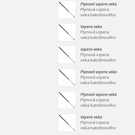
mm Plynová vzpera
Plynová vzpera veka
veka batožinového
batožinového
Plynová vzpera
priestoru Ei
priestoru 639/258
veka batožinového
mm
priestoru 639/258
mm Plynová vzpera
Vzpera veka
veka batožinového
batožinového
Plynová vzpera
priestoru Ei
priestoru 387/139
veka batožinového
mm
priestoru 387/139
mm Plynová vzpera
vzpera veka
veka batožinového
batožinového
Plynová vzpera
priestoru Ei
priestoru 558/253
veka batožinového
mm
priestoru 558/253
mm Plynová vzpera
Plynová vzpera veka
veka batožinového
batožinového
Plynová vzpera
priestoru Ei
priestoru 549/219
veka batožinového
mm
priestoru 549/219
mm Plynová vzpera
Plynová vzpera veka
veka batožinového
batožinového
Plynová vzpera
priestoru Ei
priestoru 467/160
veka batožinového
mm
priestoru 467/160
mm Plynová vzpera
Vzpera veka
veka batožinového
batožinového
Plynová vzpera
priestoru Ei
priestoru 475/180
veka batožinového
mm
priestoru 475/180