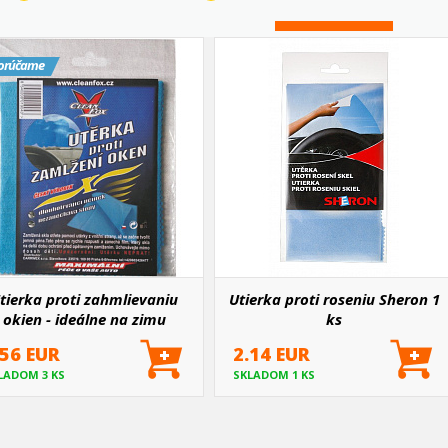
orúčame
tierka proti zahmlievaniu
Utierka proti roseniu Sheron 1
okien - ideálne na zimu
ks
.56 EUR
2.14 EUR
LADOM 3 KS
SKLADOM 1 KS