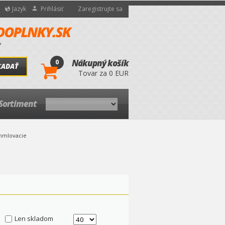
Jazyk
Prihlásiť
Zaregistrujte sa
0
Nákupný košík
ĽADAŤ
Tovar za 0 EUR
Sortiment
hmlovacie
Len skladom