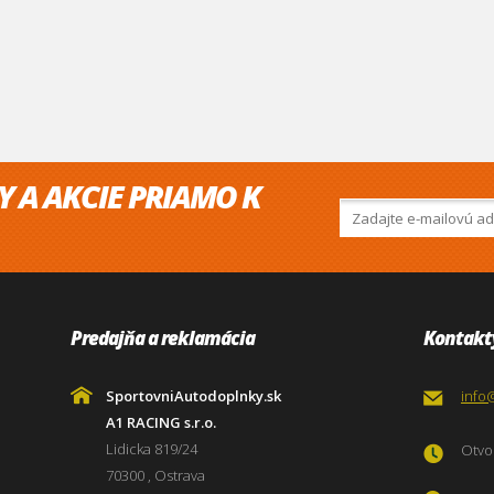
Y A AKCIE PRIAMO K
Predajňa a reklamácia
Kontakt
SportovniAutodoplnky.sk
info
A1 RACING s.r.o.
Lidicka 819/24
Otvor
70300 , Ostrava