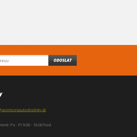
ODOSLAT
y
@sportovniautodoplnky.sk
ené: Po - Pi 9:00 - 16:00 hod.