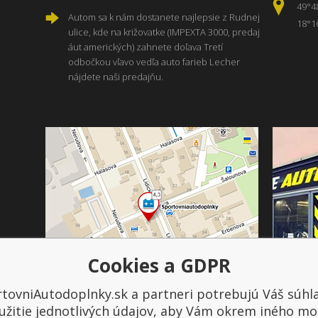
49°4
Autom sa k nám dostanete najlepsie z Rudnej
18°1
ulice, kde na križovatke (IMPEXTA 3000, predaj
áut amerických) zahnete doľava Tretí
odbočkou vľavo vedľa auto farieb Lecher
nájdete naši predajňu.
Cookies a GDPR
tovniAutodoplnky.sk a partneri potrebujú Váš súhl
Platba a doprava
užitie jednotlivých údajov, aby Vám okrem iného mo