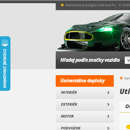
Kamenná predajňa Ostrava Po - Pi 9:00 
Hľadaj podľa značky vozidla
ho
Univerzálne doplnky
Ut
INTERIÉR
EXTERIÉR
O
MOTOR
PODVOZOK