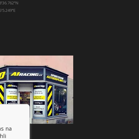
8'36.762"N
6'5.249"E
as na
hli