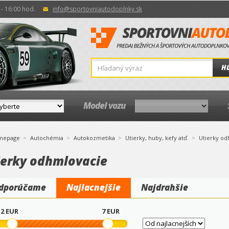
- 16:00 hod.
info@sportovniautodoplnky.sk
H
Model vozu
mepage
Autochémia
Autokozmetika
Utierky, huby, kefy atď.
Utierky od
ierky odhmlovacie
dporúčame
Najlacnejšie
Najdrahšie
2
EUR
7
EUR