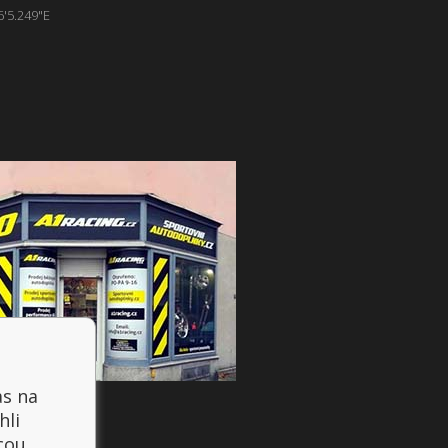
6'5.249"E
as na
hli
cou