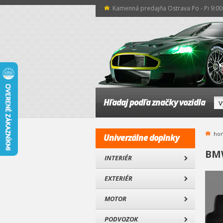
Kamenná predajňa Ostrava Po - Pi 9:00 
Hľadaj podľa značky vozidla
ho
Univerzálne doplnky
BMW
INTERIÉR
EXTERIÉR
MOTOR
PODVOZOK