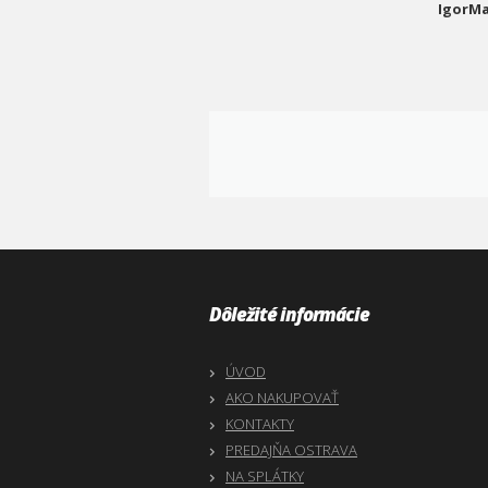
IgorMa
Dôležité informácie
ÚVOD
AKO NAKUPOVAŤ
KONTAKTY
PREDAJŇA OSTRAVA
NA SPLÁTKY