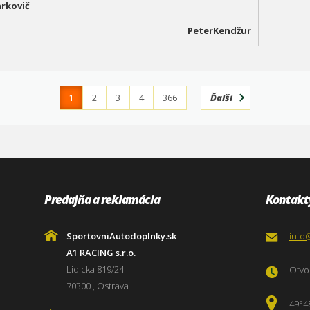
rkovič
PeterKendžur
1
2
3
4
366
Ďalší
Predajňa a reklamácia
Kontakt
SportovniAutodoplnky.sk
info
A1 RACING s.r.o.
Lidicka 819/24
Otvor
70300 , Ostrava
49°4