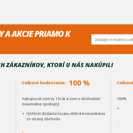
Y A AKCIE PRIAMO K
H ZÁKAZNÍKOV, KTORÍ U NÁS NAKÚPILI
100 %
Celkové hodnotenie:
Celkov
nakupoval som tu 1.krát a som s obchodom
100%
maximálne spokojný
+
+
rýchlost dodania tovaru dobrá komunikácia
zo strany obchodu
-
-