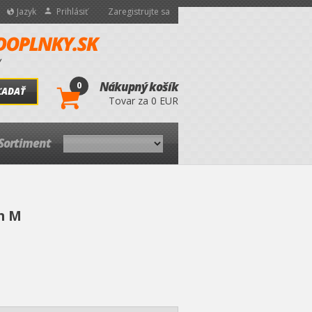
Jazyk
Prihlásiť
Zaregistrujte sa
0
Nákupný košík
ĽADAŤ
Tovar za 0 EUR
Sortiment
m M