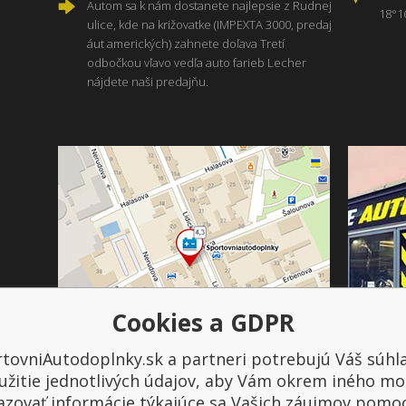
Autom sa k nám dostanete najlepsie z Rudnej
18°1
ulice, kde na križovatke (IMPEXTA 3000, predaj
áut amerických) zahnete doľava Tretí
odbočkou vľavo vedľa auto farieb Lecher
nájdete naši predajňu.
Cookies a GDPR
tovniAutodoplnky.sk a partneri potrebujú Váš súhl
Platba a doprava
užitie jednotlivých údajov, aby Vám okrem iného mo
azovať informácie týkajúce sa Vašich záujmov pomo