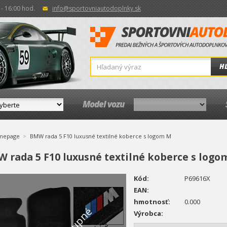
- 16:00 hod.
info@sportovniautodoplnky.sk
H
Model vozu
mepage
BMW rada 5 F10 luxusné textilné koberce s logom M
 rada 5 F10 luxusné textilné koberce s logo
Kód:
P69616X
EAN:
hmotnosť:
0.000
Výrobca: