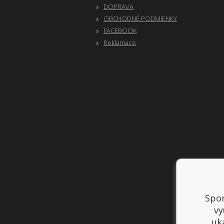
DOPRAVA
OBCHODNÉ PODMIENKY
FACEBOOK
Reklamace
Spor
vy
uk