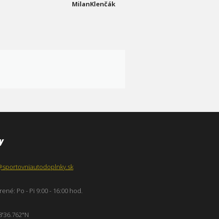
MilanKlenčák
y
@sportovniautodoplnky.sk
ené: Po - Pi 9:00 - 16:00 hod.
8'36.762"N