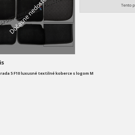
Dočasne nedostupné
Tento p
is
ada 5 F10 luxusné textilné koberce s logom M