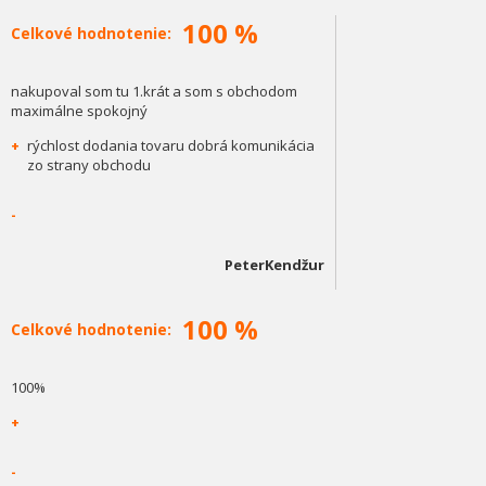
100 %
Celkové hodnotenie:
nakupoval som tu 1.krát a som s obchodom
maximálne spokojný
+
rýchlost dodania tovaru dobrá komunikácia
zo strany obchodu
-
PeterKendžur
100 %
Celkové hodnotenie:
100%
+
-