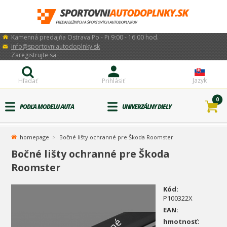
Kamenná predajňa Ostrava Po - Pi 9:00 - 16:00 hod.
info@sportovniautodoplnky.sk
Zaregistrujte sa
Jazyk
Hľadať
Prihlásiť
0
PODĽA MODELU AUTA
UNIVERZÁLNY DIELY
homepage
Bočné lišty ochranné pre Škoda Roomster
Bočné lišty ochranné pre Škoda
Roomster
Kód:
P100322X
EAN:
hmotnosť: