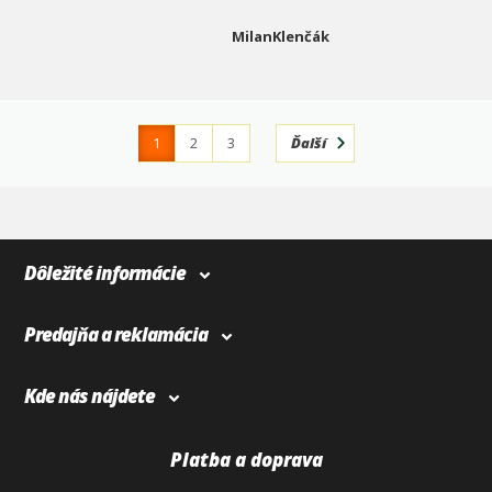
MilanKlenčák
1
2
3
Ďalší
4
366
Dôležité informácie
Predajňa a reklamácia
Kde nás nájdete
Platba a doprava