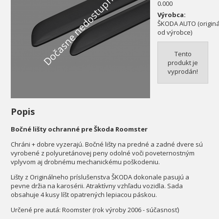
Dočasne nedostupné
0.000
Výrobca:
ŠKODA AUTO (originál
od výrobce)
Tento
produkt je
vyprodán!
Popis
Bočné lišty ochranné pre Škoda Roomster
Chráni + dobre vyzerajú. Bočné lišty na predné a zadné dvere sú
vyrobené z polyuretánovej peny odolné voči poveternostným
vplyvom aj drobnému mechanickému poškodeniu.
Lišty z Originálneho príslušenstva ŠKODA dokonale pasujú a
pevne držia na karosérii. Atraktívny vzhľadu vozidla. Sada
obsahuje 4 kusy líšt opatrených lepiacou páskou.
Určené pre autá: Roomster (rok výroby 2006 - súčasnosť)