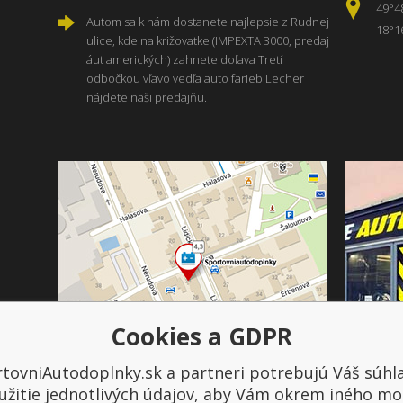
49°4
Autom sa k nám dostanete najlepsie z Rudnej
18°1
ulice, kde na križovatke (IMPEXTA 3000, predaj
áut amerických) zahnete doľava Tretí
odbočkou vľavo vedľa auto farieb Lecher
nájdete naši predajňu.
Cookies a GDPR
tovniAutodoplnky.sk a partneri potrebujú Váš súhl
Platba a doprava
užitie jednotlivých údajov, aby Vám okrem iného mo