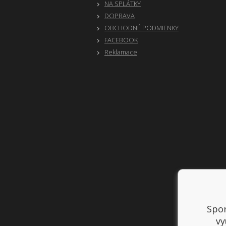
NA SPLÁTKY
DOPRAVA
OBCHODNÉ PODMIENKY
FACEBOOK
Reklamace
Spor
vy