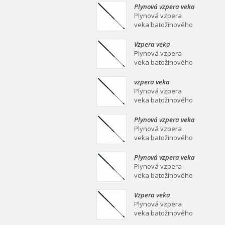
mm Plynová vzpera
Plynová vzpera veka
veka batožinového
batožinového
Plynová vzpera
priestoru Ei
priestoru 639/258
veka batožinového
mm
priestoru 639/258
mm Plynová vzpera
Vzpera veka
veka batožinového
batožinového
Plynová vzpera
priestoru Ei
priestoru 387/139
veka batožinového
mm
priestoru 387/139
mm Plynová vzpera
vzpera veka
veka batožinového
batožinového
Plynová vzpera
priestoru Ei
priestoru 558/253
veka batožinového
mm
priestoru 558/253
mm Plynová vzpera
Plynová vzpera veka
veka batožinového
batožinového
Plynová vzpera
priestoru Ei
priestoru 549/219
veka batožinového
mm
priestoru 549/219
mm Plynová vzpera
Plynová vzpera veka
veka batožinového
batožinového
Plynová vzpera
priestoru Ei
priestoru 467/160
veka batožinového
mm
priestoru 467/160
mm Plynová vzpera
Vzpera veka
veka batožinového
batožinového
Plynová vzpera
priestoru Ei
priestoru 475/180
veka batožinového
mm
priestoru 475/180