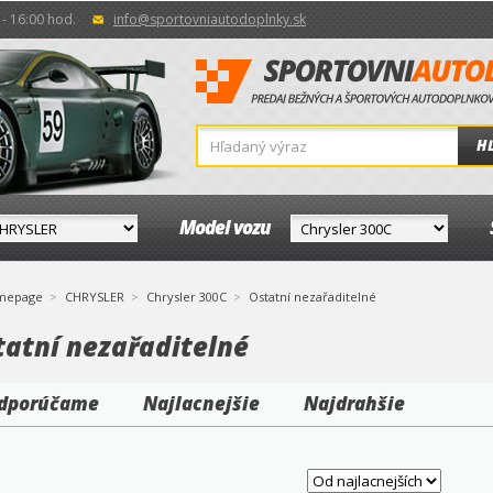
- 16:00 hod.
info@sportovniautodoplnky.sk
H
Model vozu
mepage
CHRYSLER
Chrysler 300C
Ostatní nezařaditelné
tatní nezařaditelné
dporúčame
Najlacnejšie
Najdrahšie