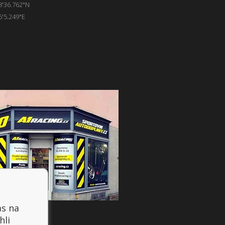
8'36.762"N
6'5.249"E
as na
hli