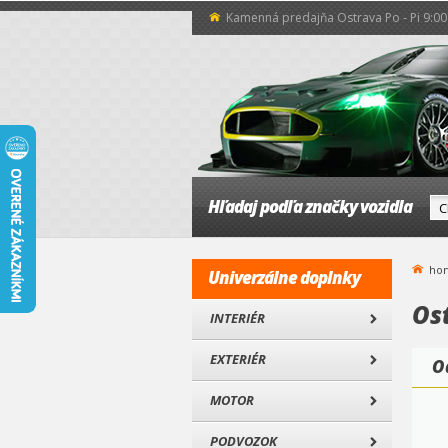
Kamenná predajňa Ostrava Po - Pi 9:00 
Hľadaj podľa značky vozidla
ho
Univerzálne doplnky
Os
INTERIÉR
EXTERIÉR
O
MOTOR
PODVOZOK