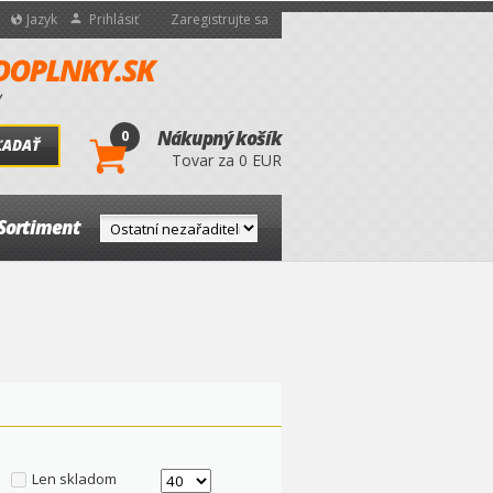
Jazyk
Prihlásiť
Zaregistrujte sa
0
Nákupný košík
ĽADAŤ
Tovar za 0 EUR
Sortiment
Len skladom