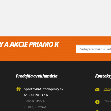
Y A AKCIE PRIAMO K
Predajňa a reklamácia
Kontakt
SportovniAutodoplnky.sk
info
A1 RACING s.r.o.
Lidicka 819/24
Otvor
70300 , Ostrava