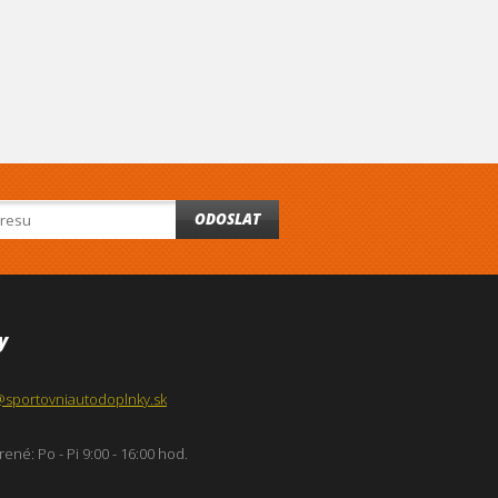
ODOSLAT
y
@sportovniautodoplnky.sk
ené: Po - Pi 9:00 - 16:00 hod.