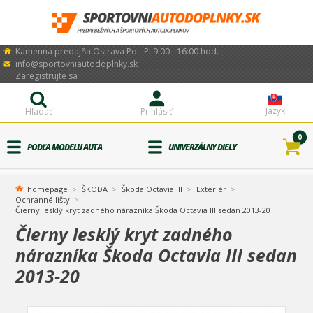
Kamenná predajňa Ostrava Po - Pi 9:00 - 16:00 hod.
info@sportovniautodoplnky.sk
Zaregistrujte sa
Jazyk
Hľadať
Prihlásiť
0
PODĽA MODELU AUTA
UNIVERZÁLNY DIELY
homepage
ŠKODA
Škoda Octavia III
Exteriér
Ochranné lišty
Čierny lesklý kryt zadného nárazníka Škoda Octavia III sedan 2013-20
Čierny lesklý kryt zadného
nárazníka Škoda Octavia III sedan
2013-20