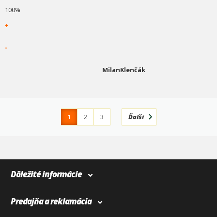
100%
+
-
MilanKlenčák
1
2
3
Ďalší
4
366
Dôležité informácie
Predajňa a reklamácia