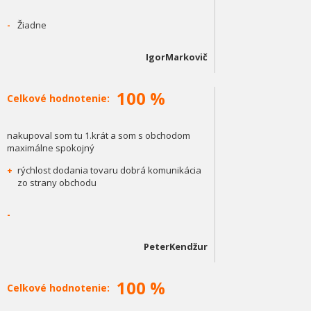
-
Žiadne
IgorMarkovič
100 %
Celkové hodnotenie:
nakupoval som tu 1.krát a som s obchodom
maximálne spokojný
+
rýchlost dodania tovaru dobrá komunikácia
zo strany obchodu
-
PeterKendžur
100 %
Celkové hodnotenie: