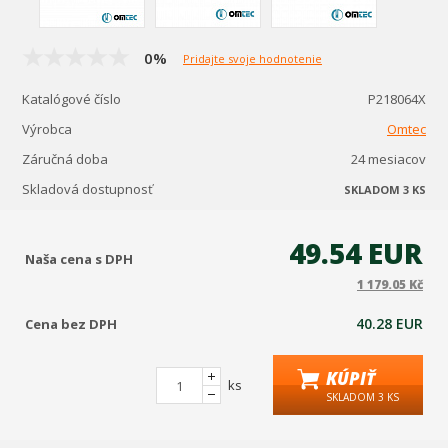
0%
Pridajte svoje hodnotenie
Katalógové číslo
P218064X
Výrobca
Omtec
Záručná doba
24 mesiacov
Skladová dostupnosť
SKLADOM 3 KS
49.54 EUR
Naša cena s DPH
1 179.05 Kč
40.28 EUR
Cena bez DPH
KÚPIŤ
ks
SKLADOM 3 KS