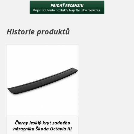
hneď na prvýkrát daný diel dobre presne nasadiť.
PRIDAŤ RECENZIU
Kúpili ste tento produkt? Napíšte jeho recenziu.
Určené pre :
Škoda Octavia III 2013 - 2019 sedan 5E
Historie produktů
Čierny lesklý kryt zadného
nárazníka Škoda Octavia III