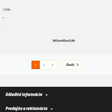
100%
+
-
MilanKlenčák
1
2
3
Ďalší
4
366
Dôležité informácie
Predajňa a reklamácia