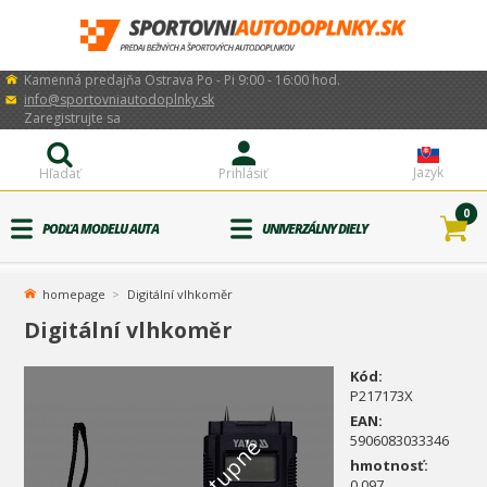
Kamenná predajňa Ostrava Po - Pi 9:00 - 16:00 hod.
info@sportovniautodoplnky.sk
Zaregistrujte sa
Jazyk
Hľadať
Prihlásiť
0
PODĽA MODELU AUTA
UNIVERZÁLNY DIELY
homepage
Digitální vlhkoměr
Digitální vlhkoměr
Kód:
P217173X
EAN:
5906083033346
hmotnosť:
0.097