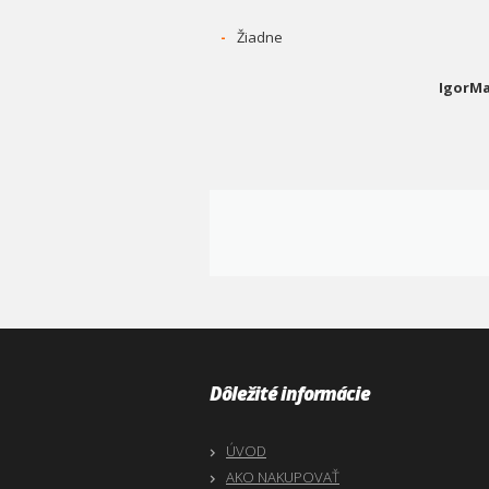
-
Žiadne
IgorMa
Dôležité informácie
ÚVOD
AKO NAKUPOVAŤ