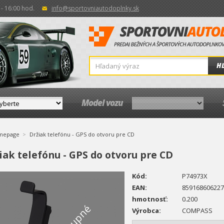
- 16:00 hod.
info@sportovniautodoplnky.sk
H
Model vozu
mepage
Držiak telefónu - GPS do otvoru pre CD
iak telefónu - GPS do otvoru pre CD
Kód:
P74973X
EAN:
859168606227
hmotnosť:
0.200
Výrobca:
COMPASS