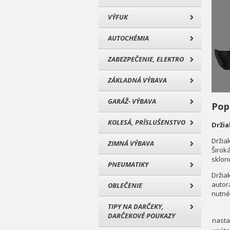
VÝFUK
AUTOCHÉMIA
ZABEZPEČENIE, ELEKTRO
ZÁKLADNÁ VÝBAVA
GARÁŽ- VÝBAVA
Pop
KOLESÁ, PRÍSLUŠENSTVO
Držia
Držiak
ZIMNÁ VÝBAVA
Širok
sklon
PNEUMATIKY
Držia
autor
OBLEČENIE
nutné
TIPY NA DARČEKY,
DARČEKOVÉ POUKAZY
nasta