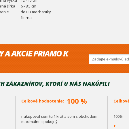
rná výška
12 - 15 cm
rná šírka
6 - 8,5 cm
nenie
do CD mechaniky
čierna
Y A AKCIE PRIAMO K
H ZÁKAZNÍKOV, KTORÍ U NÁS NAKÚPILI
100 %
Celkové hodnotenie:
Celkov
nakupoval som tu 1.krát a som s obchodom
100%
maximálne spokojný
+