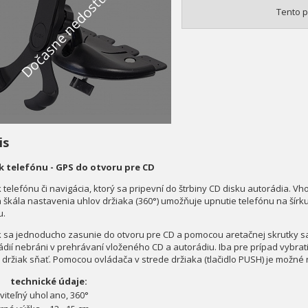
Dočasne nedostupné
Tento p
is
k telefónu - GPS do otvoru pre CD
 telefónu či navigácia, ktorý sa pripevní do štrbiny CD disku autorádia. Vho
á škála nastavenia uhlov držiaka (360°) umožňuje upnutie telefónu na šír
u.
k sa jednoducho zasunie do otvoru pre CD a pomocou aretačnej skrutky sa 
ádií nebráni v prehrávaní vloženého CD a autorádiu. Iba pre prípad vybrati
 držiak sňať. Pomocou ovládača v strede držiaka (tlačidlo PUSH) je možné
technické údaje:
viteľný uhol
ano, 360°