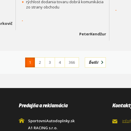
+
rýchlost dodania tovaru dobrá komunikácia
zo strany obchodu
-
-
rkovič
PeterKendžur
1
2
3
4
366
Ďalší
Predajňa a reklamácia
Kontakt
SportovniAutodoplnky.sk
info
A1 RACING s.r.o.