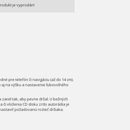
rodukt je vyprodán!
dné pre telefón či navigáciu (až do 14 cm).
ku aj na výšku a nastavenie ľubovoľného
zaistí tak, aby pevne držal. U bežných
a či vloženia CD disku z/do autorádia je
 nastaviť požadovanú rozteč držiaka.