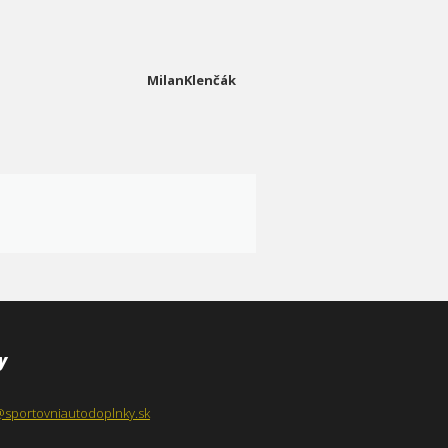
MilanKlenčák
y
@sportovniautodoplnky.sk