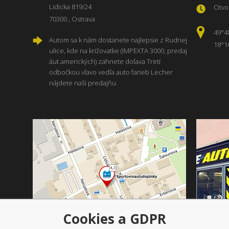
Lidicka 819/24
Otvor
70300 , Ostrava
49°4
Autom sa k nám dostanete najlepsie z Rudnej
18°1
ulice, kde na križovatke (IMPEXTA 3000, predaj
áut amerických) zahnete doľava Tretí
odbočkou vľavo vedľa auto farieb Lecher
nájdete naši predajňu.
Cookies a GDPR