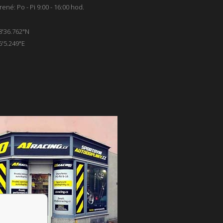
ené: Po - Pi 9:00 - 16:00 hod.
8'36.762"N
6'5.249"E