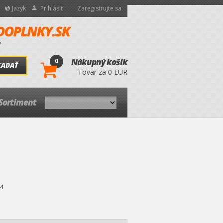
Jazyk
Prihlásiť
Zaregistrujte sa
0
Nákupný košík
ĽADAŤ
Tovar za 0 EUR
Sortiment
4