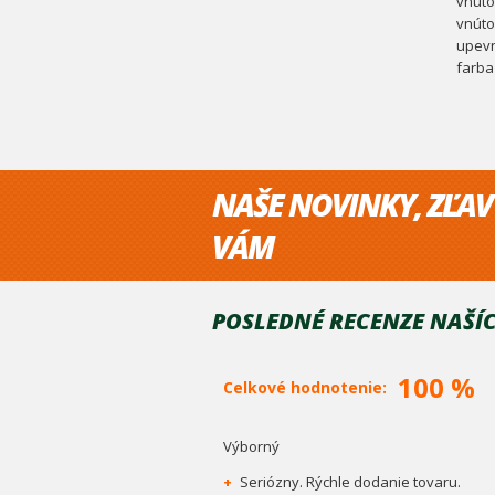
vnúto
vnúto
upev
farba
NAŠE NOVINKY, ZĽAV
VÁM
POSLEDNÉ RECENZE NAŠÍC
100 %
Celkové hodnotenie:
Výborný
+
Seriózny. Rýchle dodanie tovaru.