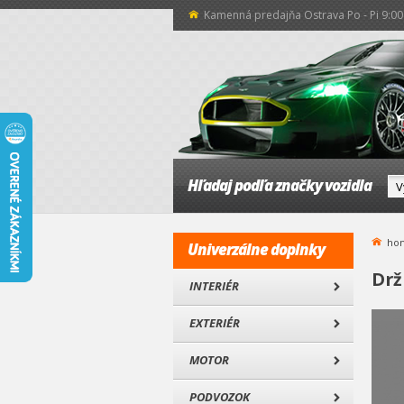
Kamenná predajňa Ostrava Po - Pi 9:00 
Hľadaj podľa značky vozidla
ho
Univerzálne doplnky
Drž
INTERIÉR
EXTERIÉR
MOTOR
PODVOZOK