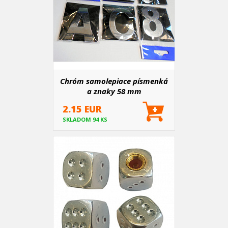
Chróm samolepiace písmenká
a znaky 58 mm
2.15 EUR
SKLADOM 94 KS