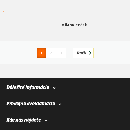
-
MilanKlenčák
1
2
3
Ďalší
4
366
Dôležité informácie
Predajňa a reklamácia
Kde nás nájdete