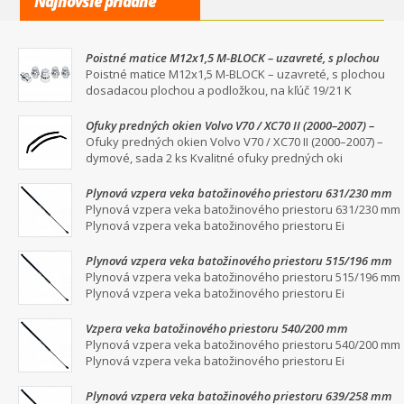
Najnovšie pridané
Poistné matice M12x1,5 M-BLOCK – uzavreté, s plochou
dosadacou plochou a podložkou, na kľúč 19/21
Poistné matice M12x1,5 M-BLOCK – uzavreté, s plochou
dosadacou plochou a podložkou, na kľúč 19/21 K
Ofuky predných okien Volvo V70 / XC70 II (2000–2007) –
dymové, sada 2 ks
Ofuky predných okien Volvo V70 / XC70 II (2000–2007) –
dymové, sada 2 ks Kvalitné ofuky predných oki
Plynová vzpera veka batožinového priestoru 631/230 mm
Plynová vzpera veka batožinového priestoru 631/230 mm
Plynová vzpera veka batožinového priestoru Ei
Plynová vzpera veka batožinového priestoru 515/196 mm
Plynová vzpera veka batožinového priestoru 515/196 mm
Plynová vzpera veka batožinového priestoru Ei
Vzpera veka batožinového priestoru 540/200 mm
Plynová vzpera veka batožinového priestoru 540/200 mm
Plynová vzpera veka batožinového priestoru Ei
Plynová vzpera veka batožinového priestoru 639/258 mm