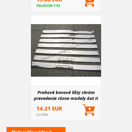
SKLADOM 3 KS
Prahové kovové lišty chróm
prevedenie rôzne modely áut II
14.21 EUR
2-5 DNI