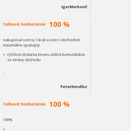
IgorMarkovič
100 %
Celkové hodnotenie:
nakupoval som tu 1.krát a som s obchodom
maximálne spokojný
+
rýchlost dodania tovaru dobrá komunikácia
zo strany obchodu
-
PeterKendžur
100 %
Celkové hodnotenie:
100%
+