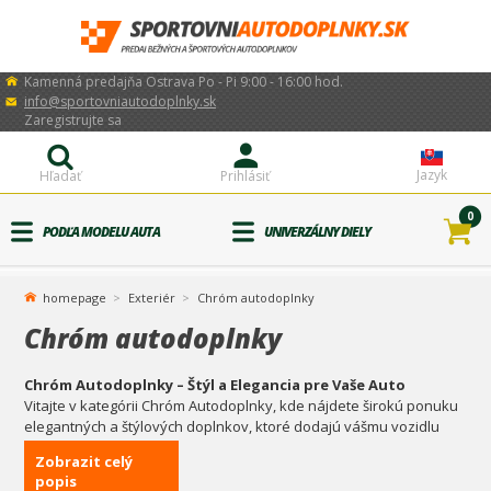
Kamenná predajňa Ostrava Po - Pi 9:00 - 16:00 hod.
info@sportovniautodoplnky.sk
Zaregistrujte sa
Jazyk
Hľadať
Prihlásiť
0
PODĽA MODELU AUTA
UNIVERZÁLNY DIELY
homepage
Exteriér
Chróm autodoplnky
Chróm autodoplnky
Chróm Autodoplnky – Štýl a Elegancia pre Vaše Auto
Vitajte v kategórii Chróm Autodoplnky, kde nájdete širokú ponuku
elegantných a štýlových doplnkov, ktoré dodajú vášmu vozidlu
luxusný vzhľad. Chrómové prvky sú skvelým spôsobom, ako
Zobrazit celý
vylepšiť dizajn vášho automobilu a zároveň ho ochrániť pred
popis
opotrebovaním.