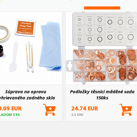
Súprava na opravu
Podložky těsnící měděné sada
yhrievaného zadného skla
150ks
0.09 EUR
24.74 EUR
LADOM 3 KS
2-5 DNI