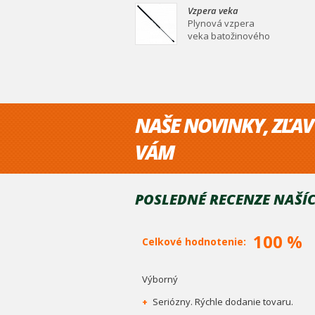
mm Plynová vzpera
Vzpera veka
veka batožinového
batožinového
Plynová vzpera
priestoru Ei
priestoru 530/210
veka batožinového
mm
priestoru 530/210
mm Plynová vzpera
veka batožinového
priestoru Ei
NAŠE NOVINKY, ZĽAV
VÁM
POSLEDNÉ RECENZE NAŠÍC
100 %
Celkové hodnotenie:
Výborný
+
Seriózny. Rýchle dodanie tovaru.