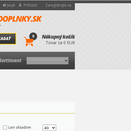
Jazyk
Prihlásiť
Zaregistrujte sa
0
Nákupný košík
ĽADAŤ
Tovar za 0 EUR
Sortiment
Len skladom