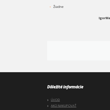
-
Žiadne
IgorMa
Dôležité informácie
ÚVOD
AKO NAKUPOVAŤ