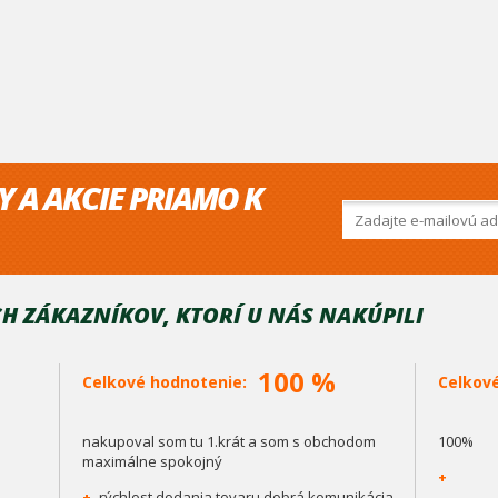
Y A AKCIE PRIAMO K
H ZÁKAZNÍKOV, KTORÍ U NÁS NAKÚPILI
100 %
Celkové hodnotenie:
Celkov
nakupoval som tu 1.krát a som s obchodom
100%
maximálne spokojný
+
+
rýchlost dodania tovaru dobrá komunikácia