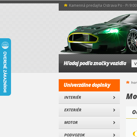
Kamenná predajňa Ostrava Po - Pi 9:00 
Hľadaj podľa značky vozidla
ho
Univerzálne doplnky
Mo
INTERIÉR
EXTERIÉR
O
MOTOR
PODVOZOK