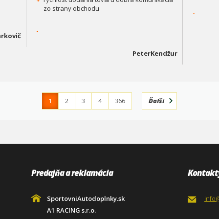
zo strany obchodu
-
-
rkovič
PeterKendžur
1
2
3
4
366
Ďalší
Predajňa a reklamácia
Kontakt
SportovniAutodoplnky.sk
info
A1 RACING s.r.o.