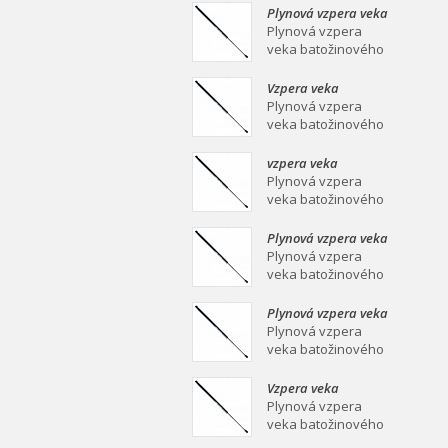
mm Plynová vzpera
Plynová vzpera veka
veka batožinového
batožinového
Plynová vzpera
priestoru Ei
priestoru 639/258
veka batožinového
mm
priestoru 639/258
mm Plynová vzpera
Vzpera veka
veka batožinového
batožinového
Plynová vzpera
priestoru Ei
priestoru 387/139
veka batožinového
mm
priestoru 387/139
mm Plynová vzpera
vzpera veka
veka batožinového
batožinového
Plynová vzpera
priestoru Ei
priestoru 558/253
veka batožinového
mm
priestoru 558/253
mm Plynová vzpera
Plynová vzpera veka
veka batožinového
batožinového
Plynová vzpera
priestoru Ei
priestoru 549/219
veka batožinového
mm
priestoru 549/219
mm Plynová vzpera
Plynová vzpera veka
veka batožinového
batožinového
Plynová vzpera
priestoru Ei
priestoru 467/160
veka batožinového
mm
priestoru 467/160
mm Plynová vzpera
Vzpera veka
veka batožinového
batožinového
Plynová vzpera
priestoru Ei
priestoru 475/180
veka batožinového
mm
priestoru 475/180