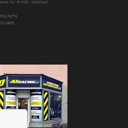
ené: Po - Pi 9:00 - 16:00 hod.
8'36.762"N
6'5.249"E