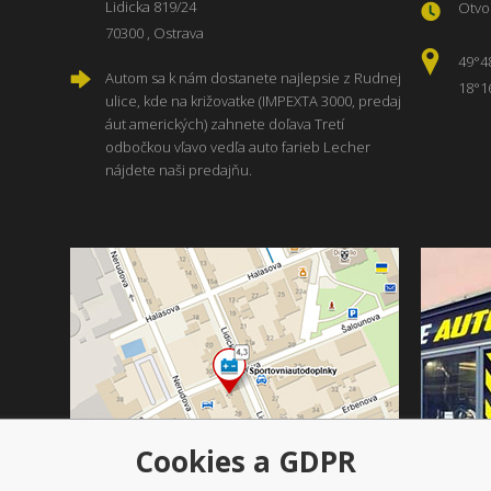
Lidicka 819/24
Otvor
70300 , Ostrava
49°4
Autom sa k nám dostanete najlepsie z Rudnej
18°1
ulice, kde na križovatke (IMPEXTA 3000, predaj
áut amerických) zahnete doľava Tretí
odbočkou vľavo vedľa auto farieb Lecher
nájdete naši predajňu.
Cookies a GDPR