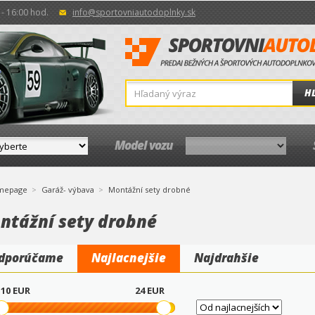
- 16:00 hod.
info@sportovniautodoplnky.sk
H
Model vozu
mepage
Garáž- výbava
Montážní sety drobné
ntážní sety drobné
dporúčame
Najlacnejšie
Najdrahšie
10
EUR
24
EUR