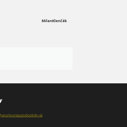
MilanKlenčák
y
@sportovniautodoplnky.sk