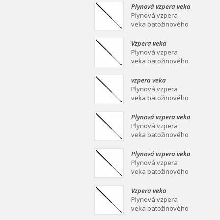
mm Plynová vzpera
Plynová vzpera veka
veka batožinového
batožinového
Plynová vzpera
priestoru Ei
priestoru 639/258
veka batožinového
mm
priestoru 639/258
mm Plynová vzpera
Vzpera veka
veka batožinového
batožinového
Plynová vzpera
priestoru Ei
priestoru 387/139
veka batožinového
mm
priestoru 387/139
mm Plynová vzpera
vzpera veka
veka batožinového
batožinového
Plynová vzpera
priestoru Ei
priestoru 558/253
veka batožinového
mm
priestoru 558/253
mm Plynová vzpera
Plynová vzpera veka
veka batožinového
batožinového
Plynová vzpera
priestoru Ei
priestoru 549/219
veka batožinového
mm
priestoru 549/219
mm Plynová vzpera
Plynová vzpera veka
veka batožinového
batožinového
Plynová vzpera
priestoru Ei
priestoru 467/160
veka batožinového
mm
priestoru 467/160
mm Plynová vzpera
Vzpera veka
veka batožinového
batožinového
Plynová vzpera
priestoru Ei
priestoru 475/180
veka batožinového
mm
priestoru 475/180