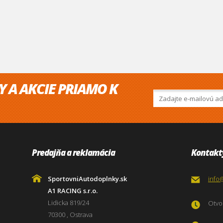
Y A AKCIE PRIAMO K
Predajňa a reklamácia
Kontakt
SportovniAutodoplnky.sk
info
A1 RACING s.r.o.
Lidicka 819/24
Otvor
70300 , Ostrava