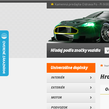
Kamenná predajňa Ostrava Po - Pi 9:00 
Hľadaj podľa značky vozidla
ho
Univerzálne doplnky
Hr
INTERIÉR
EXTERIÉR
O
MOTOR
PODVOZOK