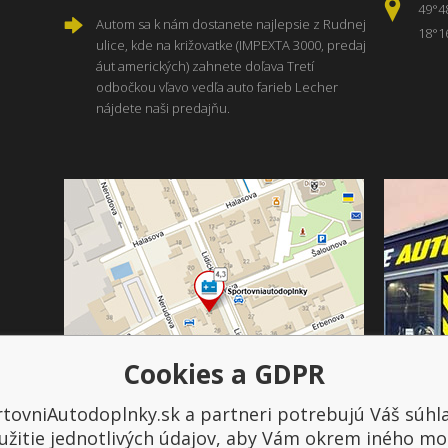
49°4
Autom sa k nám dostanete najlepsie z Rudnej
18°1
ulice, kde na križovatke (IMPEXTA 3000, predaj
áut amerických) zahnete doľava Tretí
odbočkou vľavo vedľa auto farieb Lecher
nájdete naši predajňu.
Cookies a GDPR
tovniAutodoplnky.sk a partneri potrebujú Váš súhl
Platba a doprava
užitie jednotlivých údajov, aby Vám okrem iného mo