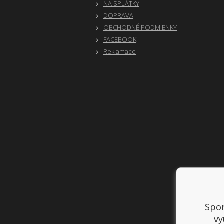
NA SPLÁTKY
DOPRAVA
OBCHODNÉ PODMIENKY
FACEBOOK
Reklamace
Spor
vy