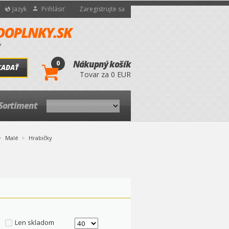
Jazyk
Prihlásiť
Zaregistrujte sa
0
Nákupný košík
ĽADAŤ
Tovar za 0 EUR
Sortiment
Malé
Hrabičky
Len skladom