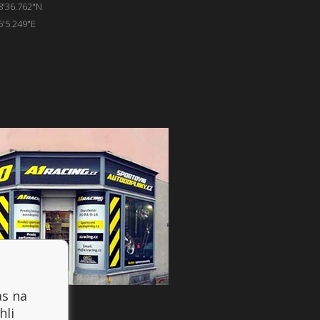
8'36.762"N
6'5.249"E
as na
hli