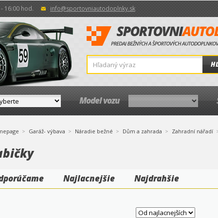
- 16:00 hod.
info@sportovniautodoplnky.sk
H
Model vozu
mepage
Garáž- výbava
Náradie bežné
Dům a zahrada
Zahradní nářadí
abičky
dporúčame
Najlacnejšie
Najdrahšie