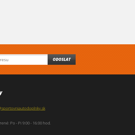
ODOSLAT
y
@sportovniautodoplnky.sk
ené: Po - Pi 9:00 - 16:00 hod.