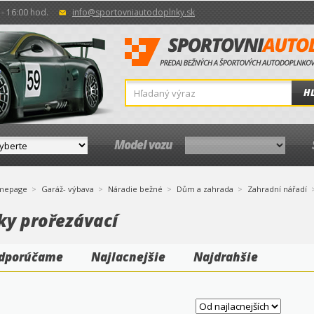
- 16:00 hod.
info@sportovniautodoplnky.sk
H
Model vozu
mepage
Garáž- výbava
Náradie bežné
Dům a zahrada
Zahradní nářadí
ky prořezávací
dporúčame
Najlacnejšie
Najdrahšie