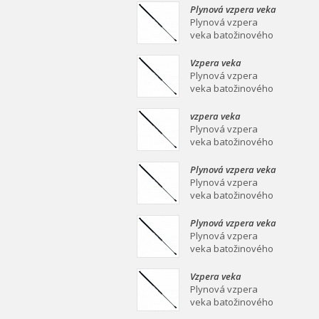
mm Plynová vzpera
Plynová vzpera veka
veka batožinového
batožinového
Plynová vzpera
priestoru Ei
priestoru 639/258
veka batožinového
mm
priestoru 639/258
mm Plynová vzpera
Vzpera veka
veka batožinového
batožinového
Plynová vzpera
priestoru Ei
priestoru 387/139
veka batožinového
mm
priestoru 387/139
mm Plynová vzpera
vzpera veka
veka batožinového
batožinového
Plynová vzpera
priestoru Ei
priestoru 558/253
veka batožinového
mm
priestoru 558/253
mm Plynová vzpera
Plynová vzpera veka
veka batožinového
batožinového
Plynová vzpera
priestoru Ei
priestoru 549/219
veka batožinového
mm
priestoru 549/219
mm Plynová vzpera
Plynová vzpera veka
veka batožinového
batožinového
Plynová vzpera
priestoru Ei
priestoru 467/160
veka batožinového
mm
priestoru 467/160
mm Plynová vzpera
Vzpera veka
veka batožinového
batožinového
Plynová vzpera
priestoru Ei
priestoru 475/180
veka batožinového
mm
priestoru 475/180