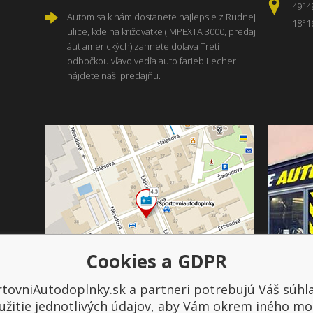
49°4
Autom sa k nám dostanete najlepsie z Rudnej
18°1
ulice, kde na križovatke (IMPEXTA 3000, predaj
áut amerických) zahnete doľava Tretí
odbočkou vľavo vedľa auto farieb Lecher
nájdete naši predajňu.
Cookies a GDPR
tovniAutodoplnky.sk a partneri potrebujú Váš súhl
Platba a doprava
užitie jednotlivých údajov, aby Vám okrem iného mo