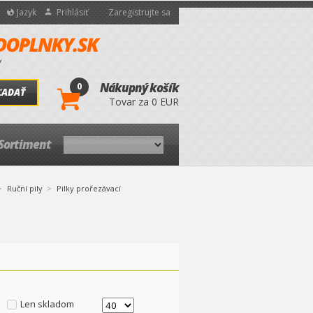
Jazyk
Prihlásiť
Zaregistrujte sa
0
Nákupný košík
ĽADAŤ
Tovar za 0 EUR
Sortiment
Ruční pily
Pilky prořezávací
Len skladom