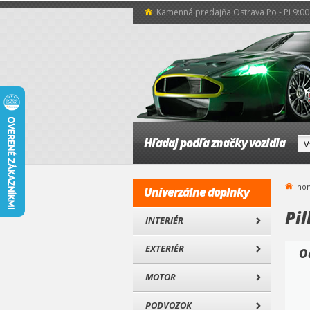
Kamenná predajňa Ostrava Po - Pi 9:00 
Hľadaj podľa značky vozidla
ho
Univerzálne doplnky
Pil
INTERIÉR
EXTERIÉR
O
MOTOR
PODVOZOK