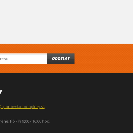
ODOSLAT
y
@sportovniautodoplnky.sk
ené: Po - Pi 9:00 - 16:00 hod.