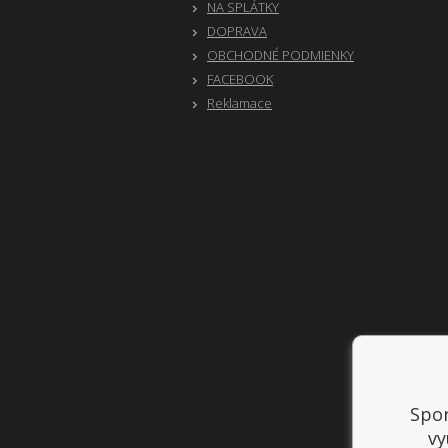
NA SPLÁTKY
DOPRAVA
OBCHODNÉ PODMIENKY
FACEBOOK
Reklamace
Spor
vy