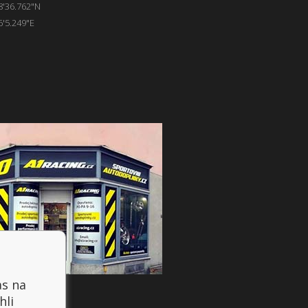
8'36.762"N
6'5.249"E
as na
hli