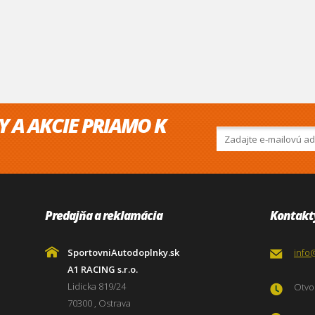
Y A AKCIE PRIAMO K
Predajňa a reklamácia
Kontakt
SportovniAutodoplnky.sk
info
A1 RACING s.r.o.
Lidicka 819/24
Otvor
70300 , Ostrava