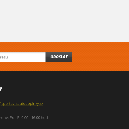
ODOSLAT
y
@sportovniautodoplnky.sk
ené: Po - Pi 9:00 - 16:00 hod.