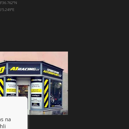
8'36.762"N
6'5.249"E
as na
hli