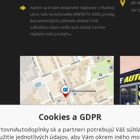
49°4
Autom sa k nám dostanete najlepsie z Rudnej
18°1
ulice, kde na križovatke (IMPEXTA 3000, predaj
áut amerických) zahnete doľava Tretí
odbočkou vľavo vedľa auto farieb Lecher
nájdete naši predajňu.
Cookies a GDPR
tovniAutodoplnky.sk a partneri potrebujú Váš súhl
Platba a doprava
užitie jednotlivých údajov, aby Vám okrem iného mo