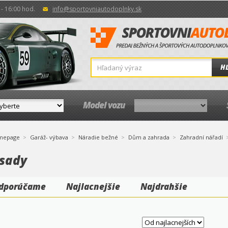
- 16:00 hod.
info@sportovniautodoplnky.sk
H
Model vozu
mepage
Garáž- výbava
Náradie bežné
Dům a zahrada
Zahradní nářadí
sady
dporúčame
Najlacnejšie
Najdrahšie