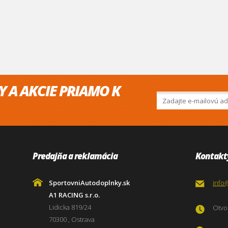
Y A AKCIE PRIAMO K
Predajňa a reklamácia
Kontakt
SportovniAutodoplnky.sk
info
A1 RACING s.r.o.
Lidicka 819/24
Otvor
70300 , Ostrava