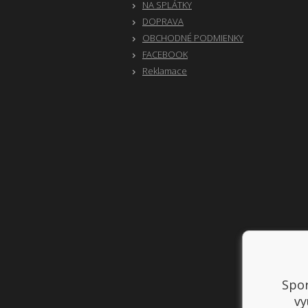
NA SPLÁTKY
DOPRAVA
OBCHODNÉ PODMIENKY
FACEBOOK
Reklamace
Spor
vy