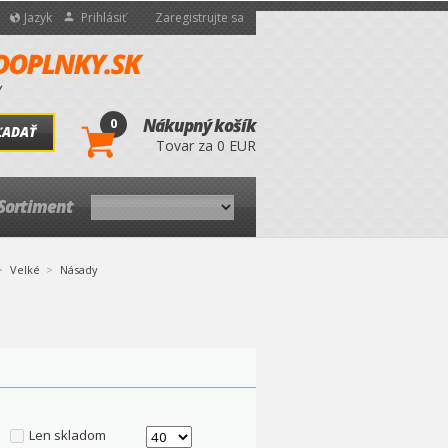
Jazyk
Prihlásiť
Zaregistrujte sa
0
Nákupný košík
ĽADAŤ
Tovar za 0 EUR
Sortiment
Velké
Násady
Len skladom