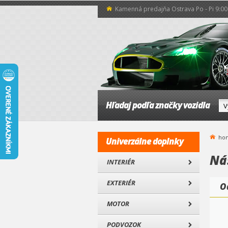
Kamenná predajňa Ostrava Po - Pi 9:00 
Hľadaj podľa značky vozidla
ho
Univerzálne doplnky
Ná
INTERIÉR
EXTERIÉR
O
MOTOR
PODVOZOK