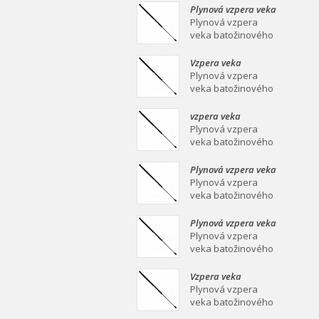
mm Plynová vzpera
Plynová vzpera veka
veka batožinového
batožinového
Plynová vzpera
priestoru Ei
priestoru 639/258
veka batožinového
mm
priestoru 639/258
mm Plynová vzpera
Vzpera veka
veka batožinového
batožinového
Plynová vzpera
priestoru Ei
priestoru 387/139
veka batožinového
mm
priestoru 387/139
mm Plynová vzpera
vzpera veka
veka batožinového
batožinového
Plynová vzpera
priestoru Ei
priestoru 558/253
veka batožinového
mm
priestoru 558/253
mm Plynová vzpera
Plynová vzpera veka
veka batožinového
batožinového
Plynová vzpera
priestoru Ei
priestoru 549/219
veka batožinového
mm
priestoru 549/219
mm Plynová vzpera
Plynová vzpera veka
veka batožinového
batožinového
Plynová vzpera
priestoru Ei
priestoru 467/160
veka batožinového
mm
priestoru 467/160
mm Plynová vzpera
Vzpera veka
veka batožinového
batožinového
Plynová vzpera
priestoru Ei
priestoru 475/180
veka batožinového
mm
priestoru 475/180