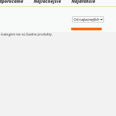
dporúčame
Najlacnejšie
Najdrahšie
o kategórii nie sú žiadne produkty.