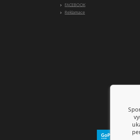
FACEBOOK
Reklamace
Spor
vy
uk
per