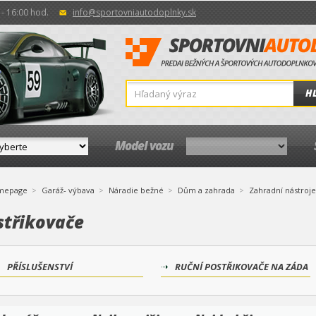
- 16:00 hod.
info@sportovniautodoplnky.sk
H
Model vozu
mepage
Garáž- výbava
Náradie bežné
Dům a zahrada
Zahradní nástroje
střikovače
PŘÍSLUŠENSTVÍ
RUČNÍ POSTŘIKOVAČE NA ZÁDA