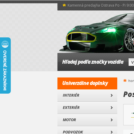
Kamenná predajňa Ostrava Po - Pi 9:00 
Hľadaj podľa značky vozidla
ho
Univerzálne doplnky
Po
INTERIÉR
EXTERIÉR
MOTOR
PODVOZOK