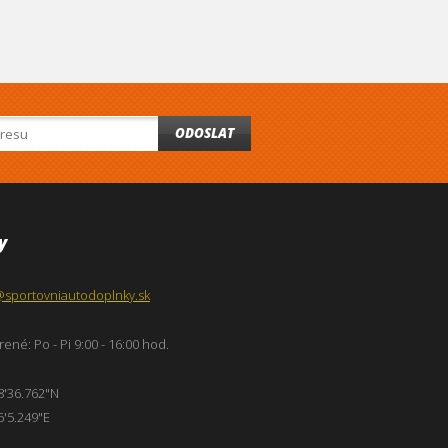
ODOSLAT
y
@sportovniautodoplnky.sk
ené: Po - Pi 9:00 - 16:00 hod.
8'36.762"N
6'5.249"E