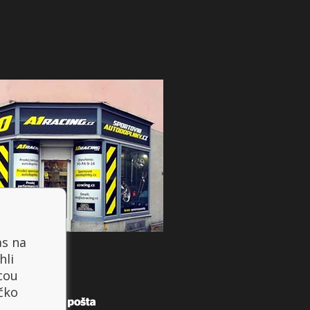
as na
hli
cou
íčko