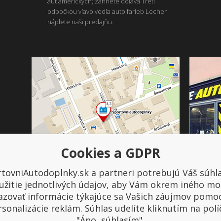
áut amerických) zahnete doľava Tretí
odbočkou vľavo vedľa auto farieb Lecher
nájdete naši predajňu.
Cookies a GDPR
tovniAutodoplnky.sk a partneri potrebujú Váš súhl
Platba a doprava
užitie jednotlivých údajov, aby Vám okrem iného mo
azovať informácie týkajúce sa Vašich záujmov pomo
sonalizácie reklám. Súhlas udelíte kliknutím na pol
"Áno, súhlasím".