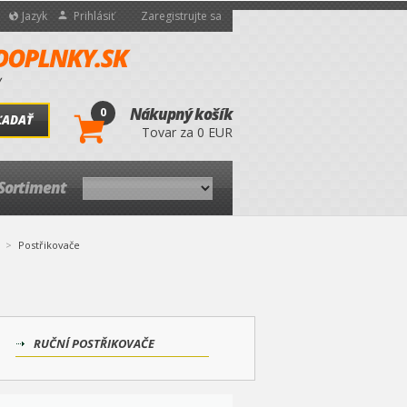
Jazyk
Prihlásiť
Zaregistrujte sa
0
Nákupný košík
ĽADAŤ
Tovar za 0 EUR
Sortiment
Postřikovače
RUČNÍ POSTŘIKOVAČE