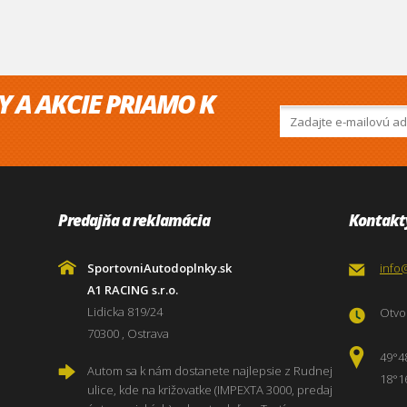
Y A AKCIE PRIAMO K
Predajňa a reklamácia
Kontakt
SportovniAutodoplnky.sk
info
A1 RACING s.r.o.
Lidicka 819/24
Otvor
70300 , Ostrava
49°4
Autom sa k nám dostanete najlepsie z Rudnej
18°1
ulice, kde na križovatke (IMPEXTA 3000, predaj