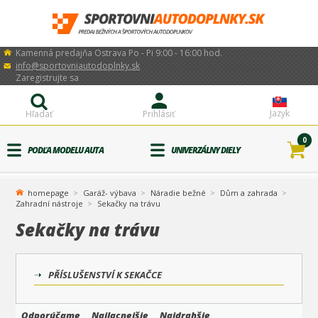
Kamenná predajňa Ostrava Po - Pi 9:00 - 16:00 hod.
info@sportovniautodoplnky.sk
Zaregistrujte sa
Jazyk
Hľadať
Prihlásiť
0
PODĽA MODELU AUTA
UNIVERZÁLNY DIELY
homepage
Garáž- výbava
Náradie bežné
Dům a zahrada
Zahradní nástroje
Sekačky na trávu
Sekačky na trávu
PŘÍSLUŠENSTVÍ K SEKAČCE
Odporúčame
Najlacnejšie
Najdrahšie