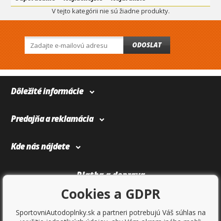
V tejto kategórii nie sú žiadne produkty.
ODOSLAT
Dôležité informácie
Predajňa a reklamácia
Kde nás nájdete
Platba a doprava
Cookies a GDPR
SportovniAutodoplnky.sk a partneri potrebujú Váš súhlas na