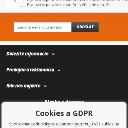
Plynová vzpera veka batožinového priestoru Ei
ODOSLAT
Dôležité informácie
Predajňa a reklamácia
Kde nás nájdete
Platba a doprava
Cookies a GDPR
SportovniAutodoplnky.sk a partneri potrebujú Váš súhlas na