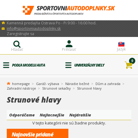
Kamenná predajňa Ostrava Po - Pi 9:00 - 16:00 hod.
info@sportovniautodoplnky.sk
Zaregistrujte sa
Jazyk
Hľadať
Prihlásiť
0
PODĽA MODELU AUTA
UNIVERZÁLNY DIELY
homepage
Garáž- výbava
Náradie bežné
Dům a zahrada
Zahradní nástroje
Strunové sekačky
Strunové hlavy
Strunové hlavy
Odporúčame
Najlacnejšie
Najdrahšie
V tejto kategórii nie sú žiadne produkty.
Najnovšie pridané