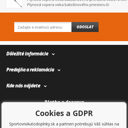
Plynová vzpera veka batožinového priestoru Ei
ODOSLAT
Dôležité informácie
Predajňa a reklamácia
Kde nás nájdete
Platba a doprava
Cookies a GDPR
SportovniAutodoplnky.sk a partneri potrebujú Váš súhlas na