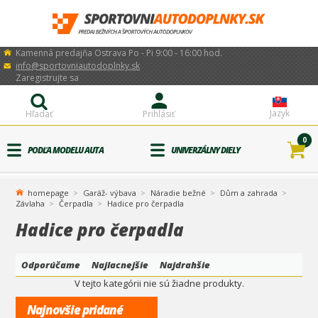
Kamenná predajňa Ostrava Po - Pi 9:00 - 16:00 hod.
info@sportovniautodoplnky.sk
Zaregistrujte sa
Jazyk
Hľadať
Prihlásiť
0
PODĽA MODELU AUTA
UNIVERZÁLNY DIELY
homepage
Garáž- výbava
Náradie bežné
Dům a zahrada
Závlaha
Čerpadla
Hadice pro čerpadla
Hadice pro čerpadla
Odporúčame
Najlacnejšie
Najdrahšie
V tejto kategórii nie sú žiadne produkty.
Najnovšie pridané