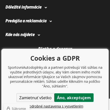
Dôležité informácie
Predajňa a reklamácia
Kde nás nájdete
Platba a doprava
Cookies a GDPR
SportovniAutodoplnky.sk a partneri potrebujú Váš súhlas na
využitie jednotlivých údajov, aby Vám okrem iného mohli
ukazovať informácie týkajúce sa Vašich záujmov pomocou
personalizácie reklám. Súhlas udelíte kliknutím na políčko
"Áno, súhlasím".
Zamietnuť všetko
Áno, akceptujem
Copyright © 2017
Sportovniautodoplnky.cz
- Tuning shop, športové
autodoplnky, tuning auta. Všetky práva vyhradené.
Podrobné nastavenia s vysvetlením
Súkromie