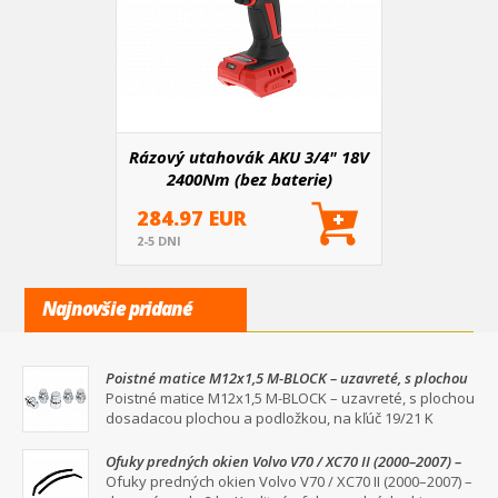
Rázový utahovák AKU 3/4" 18V
2400Nm (bez baterie)
284.97 EUR
2-5 DNI
Najnovšie pridané
Poistné matice M12x1,5 M-BLOCK – uzavreté, s plochou
dosadacou plochou a podložkou, na kľúč 19/21
Poistné matice M12x1,5 M-BLOCK – uzavreté, s plochou
dosadacou plochou a podložkou, na kľúč 19/21 K
Ofuky predných okien Volvo V70 / XC70 II (2000–2007) –
dymové, sada 2 ks
Ofuky predných okien Volvo V70 / XC70 II (2000–2007) –