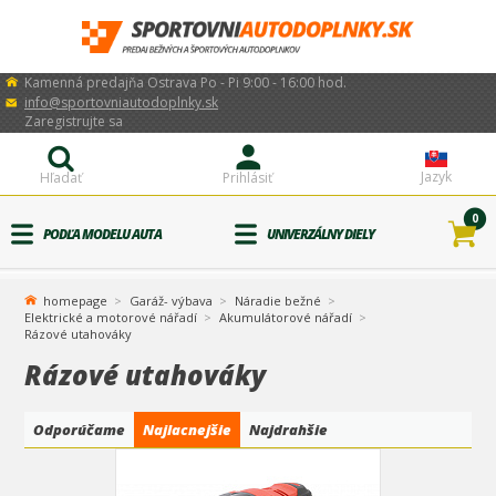
Kamenná predajňa Ostrava Po - Pi 9:00 - 16:00 hod.
info@sportovniautodoplnky.sk
Zaregistrujte sa
Jazyk
Hľadať
Prihlásiť
0
PODĽA MODELU AUTA
UNIVERZÁLNY DIELY
homepage
Garáž- výbava
Náradie bežné
Elektrické a motorové nářadí
Akumulátorové nářadí
Rázové utahováky
Rázové utahováky
Odporúčame
Najlacnejšie
Najdrahšie