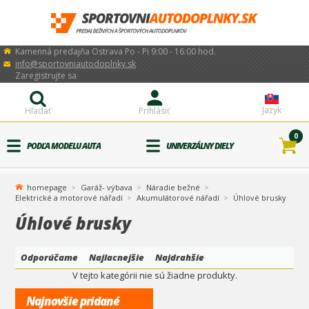
Kamenná predajňa Ostrava Po - Pi 9:00 - 16:00 hod.
info@sportovniautodoplnky.sk
Zaregistrujte sa
Jazyk
Hľadať
Prihlásiť
0
PODĽA MODELU AUTA
UNIVERZÁLNY DIELY
homepage
Garáž- výbava
Náradie bežné
Elektrické a motorové nářadí
Akumulátorové nářadí
Úhlové brusky
Úhlové brusky
Odporúčame
Najlacnejšie
Najdrahšie
V tejto kategórii nie sú žiadne produkty.
Najnovšie pridané