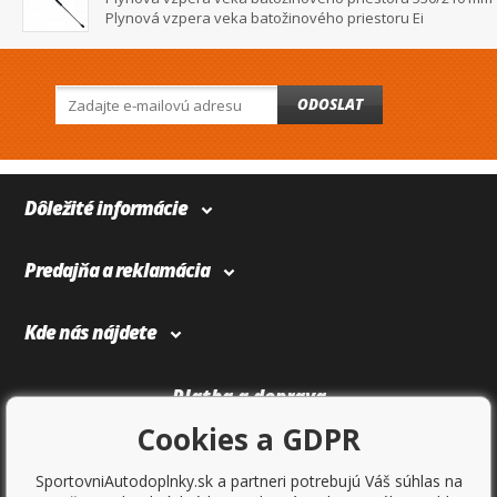
Plynová vzpera veka batožinového priestoru Ei
ODOSLAT
Dôležité informácie
Predajňa a reklamácia
Kde nás nájdete
Platba a doprava
Cookies a GDPR
SportovniAutodoplnky.sk a partneri potrebujú Váš súhlas na