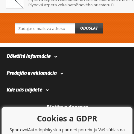
Plynová vzpera veka batožinového priestoru Ei
ODOSLAT
Dôležité informácie
Predajňa a reklamácia
Kde nás nájdete
Platba a doprava
Cookies a GDPR
SportovniAutodoplnky.sk a partneri potrebujú Váš súhlas na