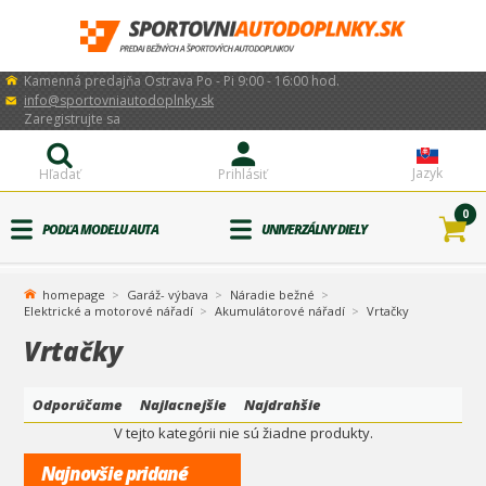
Kamenná predajňa Ostrava Po - Pi 9:00 - 16:00 hod.
info@sportovniautodoplnky.sk
Zaregistrujte sa
Jazyk
Hľadať
Prihlásiť
0
PODĽA MODELU AUTA
UNIVERZÁLNY DIELY
homepage
Garáž- výbava
Náradie bežné
Elektrické a motorové nářadí
Akumulátorové nářadí
Vrtačky
Vrtačky
Odporúčame
Najlacnejšie
Najdrahšie
V tejto kategórii nie sú žiadne produkty.
Najnovšie pridané