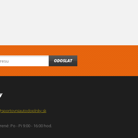
ODOSLAT
y
@sportovniautodoplnky.sk
ené: Po - Pi 9:00 - 16:00 hod.