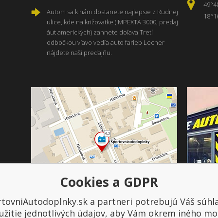
49°4
Autom sa k nám dostanete najlepsie z Rudnej
18°1
ulice, kde na križovatke (IMPEXTA 3000, predaj
áut amerických) zahnete doľava Tretí
odbočkou vľavo vedľa auto farieb Lecher
nájdete naši predajňu.
Cookies a GDPR
tovniAutodoplnky.sk a partneri potrebujú Váš súhl
Platba a doprava
užitie jednotlivých údajov, aby Vám okrem iného mo