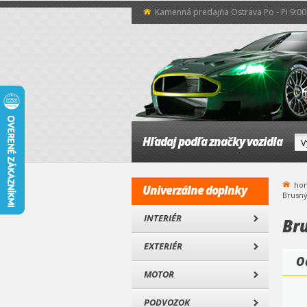
Kamenná predajňa Ostrava Po - Pi 9:00 
Hľadaj podľa značky vozidla
ho
Univerzálne doplnky
Brusný
INTERIÉR
Br
EXTERIÉR
O
MOTOR
PODVOZOK