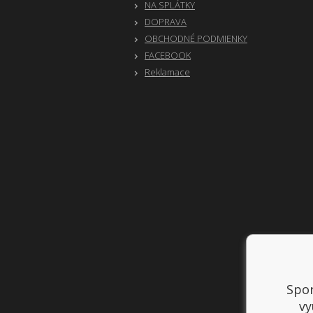
NA SPLÁTKY
DOPRAVA
OBCHODNÉ PODMIENKY
FACEBOOK
Reklamace
Spor
vy