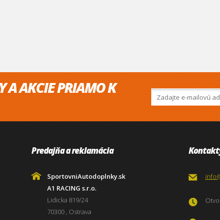
Y A AKCIE PRIAMO K
Predajňa a reklamácia
Kontakt
SportovniAutodoplnky.sk
info
A1 RACING s.r.o.
Lidicka 819/24
Otvor
70300 , Ostrava