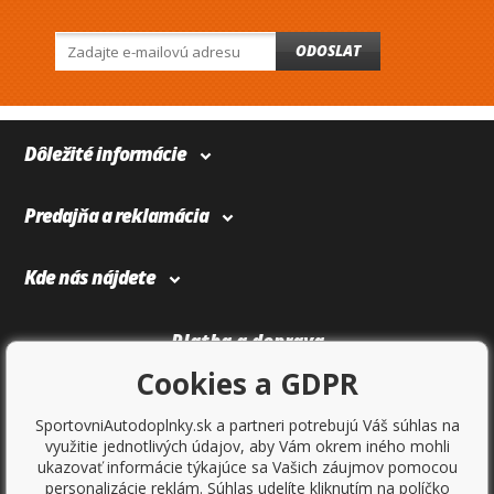
ODOSLAT
Dôležité informácie
Predajňa a reklamácia
Kde nás nájdete
Platba a doprava
Cookies a GDPR
SportovniAutodoplnky.sk a partneri potrebujú Váš súhlas na
využitie jednotlivých údajov, aby Vám okrem iného mohli
ukazovať informácie týkajúce sa Vašich záujmov pomocou
personalizácie reklám. Súhlas udelíte kliknutím na políčko