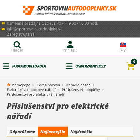
Kamenná predajňa Ostrava Po - Pi 9:00 - 16:00 hod.
info@sportovniautodoplnky.sk
Zaregistrujte sa
Jazyk
Hľadať
Prihlásiť
0
PODĽA MODELU AUTA
UNIVERZÁLNY DIELY
homepage
Garáž- výbava
Náradie bežné
Elektrické a motorové nářadí
Příslušenství a doplňky
Příslušenství pro elektrické nářadí
Příslušenství pro elektrické
nářadí
Odporúčame
Najlacnejšie
Najdrahšie