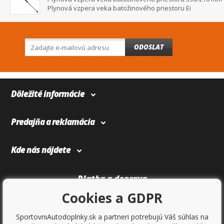
Plynová vzpera veka batožinového priestoru Ei
ODOSLAT
Dôležité informácie
Predajňa a reklamácia
Kde nás nájdete
Platba a doprava
Cookies a GDPR
SportovniAutodoplnky.sk a partneri potrebujú Váš súhlas na