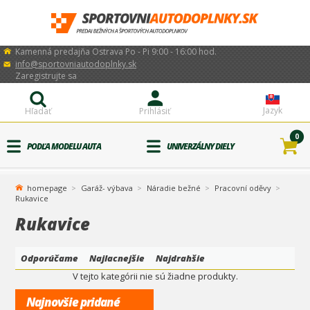
Kamenná predajňa Ostrava Po - Pi 9:00 - 16:00 hod.
info@sportovniautodoplnky.sk
Zaregistrujte sa
Jazyk
Hľadať
Prihlásiť
0
PODĽA MODELU AUTA
UNIVERZÁLNY DIELY
homepage
Garáž- výbava
Náradie bežné
Pracovní oděvy
Rukavice
Rukavice
Odporúčame
Najlacnejšie
Najdrahšie
V tejto kategórii nie sú žiadne produkty.
Najnovšie pridané