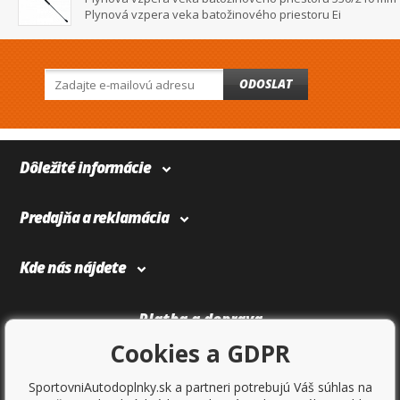
Plynová vzpera veka batožinového priestoru Ei
ODOSLAT
Dôležité informácie
Predajňa a reklamácia
Kde nás nájdete
Platba a doprava
Cookies a GDPR
SportovniAutodoplnky.sk a partneri potrebujú Váš súhlas na