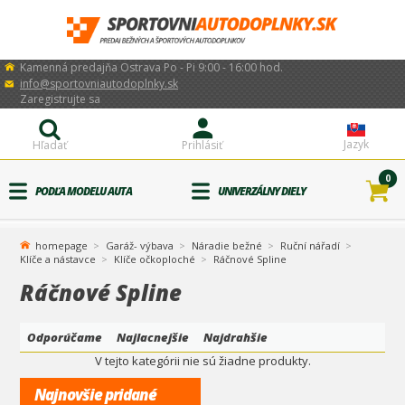
Kamenná predajňa Ostrava Po - Pi 9:00 - 16:00 hod.
info@sportovniautodoplnky.sk
Zaregistrujte sa
Jazyk
Hľadať
Prihlásiť
0
PODĽA MODELU AUTA
UNIVERZÁLNY DIELY
homepage
Garáž- výbava
Náradie bežné
Ruční nářadí
Klíče a nástavce
Klíče očkoploché
Ráčnové Spline
Ráčnové Spline
Odporúčame
Najlacnejšie
Najdrahšie
V tejto kategórii nie sú žiadne produkty.
Najnovšie pridané