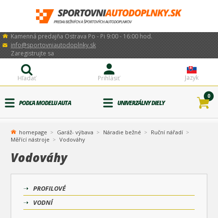
Kamenná predajňa Ostrava Po - Pi 9:00 - 16:00 hod.
info@sportovniautodoplnky.sk
Zaregistrujte sa
Jazyk
Hľadať
Prihlásiť
0
PODĽA MODELU AUTA
UNIVERZÁLNY DIELY
homepage
Garáž- výbava
Náradie bežné
Ruční nářadí
Měřící nástroje
Vodováhy
Vodováhy
PROFILOVÉ
VODNÍ