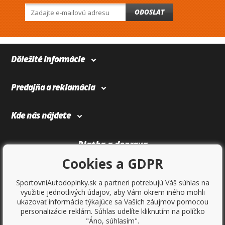
ODOSLAT
Dôležité informácie
Predajňa a reklamácia
Kde nás nájdete
Platba a doprava
Cookies a GDPR
SportovniAutodoplnky.sk a partneri potrebujú Váš súhlas na
využitie jednotlivých údajov, aby Vám okrem iného mohli
ukazovať informácie týkajúce sa Vašich záujmov pomocou
personalizácie reklám. Súhlas udelíte kliknutím na políčko
"Áno, súhlasím".