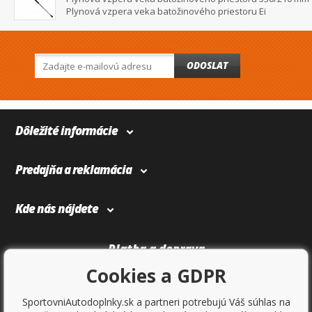
Plynová vzpera veka batožinového priestoru Ei
ODOSLAT
Dôležité informácie
Predajňa a reklamácia
Kde nás nájdete
Platba a doprava
Cookies a GDPR
SportovniAutodoplnky.sk a partneri potrebujú Váš súhlas na