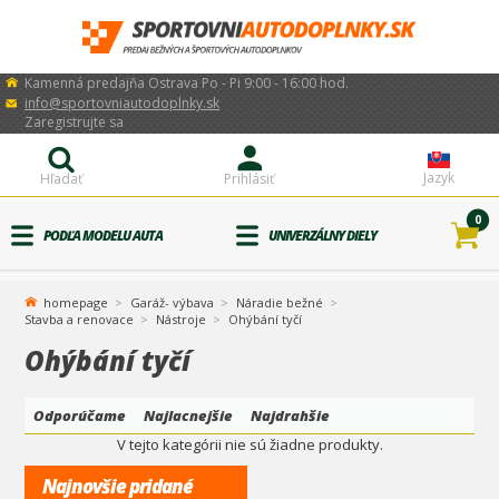
Kamenná predajňa Ostrava Po - Pi 9:00 - 16:00 hod.
info@sportovniautodoplnky.sk
Zaregistrujte sa
Jazyk
Hľadať
Prihlásiť
0
PODĽA MODELU AUTA
UNIVERZÁLNY DIELY
homepage
Garáž- výbava
Náradie bežné
Stavba a renovace
Nástroje
Ohýbání tyčí
Ohýbání tyčí
Odporúčame
Najlacnejšie
Najdrahšie
V tejto kategórii nie sú žiadne produkty.
Najnovšie pridané