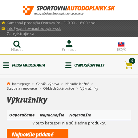
Kamenná predajňa Ostrava Po - Pi 9:00 - 16:00 hod.
info@sportovniautodoplnky.sk
Zaregistrujte sa
Jazyk
Hľadať
Prihlásiť
0
PODĽA MODELU AUTA
UNIVERZÁLNY DIELY
homepage
Garáž- výbava
Náradie bežné
Stavba a renovace
Obkladačské práce
Výkružníky
Výkružníky
Odporúčame
Najlacnejšie
Najdrahšie
V tejto kategórii nie sú žiadne produkty.
Najnovšie pridané