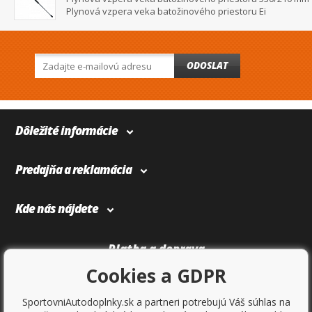
Plynová vzpera veka batožinového priestoru Ei
ODOSLAT
Dôležité informácie
Predajňa a reklamácia
Kde nás nájdete
Platba a doprava
Cookies a GDPR
SportovniAutodoplnky.sk a partneri potrebujú Váš súhlas na