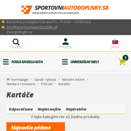
Kamenná predajňa Ostrava Po - Pi 9:00 - 16:00 hod.
info@sportovniautodoplnky.sk
Zaregistrujte sa
Jazyk
Hľadať
Prihlásiť
0
PODĽA MODELU AUTA
UNIVERZÁLNY DIELY
homepage
Garáž- výbava
Náradie bežné
Stavba a renovace
Potrubí
Kartáče
Kartáče
Odporúčame
Najlacnejšie
Najdrahšie
V tejto kategórii nie sú žiadne produkty.
Najnovšie pridané