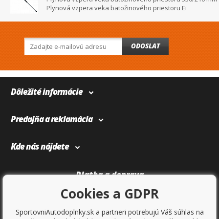
Plynová vzpera veka batožinového priestoru Ei
ODOSLAT
Dôležité informácie
Predajňa a reklamácia
Kde nás nájdete
Platba a doprava
Cookies a GDPR
SportovniAutodoplnky.sk a partneri potrebujú Váš súhlas na