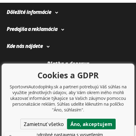
Dôležité informácie
Predajňa a reklamácia
Kde nás nájdete
Platba a doprava
Cookies a GDPR
SportovniAutodoplnky.sk a partneri potrebujú Váš súhlas na
využitie jednotlivých údajov, aby Vám okrem iného mohli
ukazovať informácie týkajúce sa Vašich záujmov pomocou
personalizácie reklám. Súhlas udelíte kliknutím na políčko
"Áno, súhlasím".
Zamietnuť všetko
Áno, akceptujem
Copyright © 2017
Sportovniautodoplnky.cz
- Tuning shop, športové
autodoplnky, tuning auta. Všetky práva vyhradené.
Podrobné nastavenia s vysvetlením