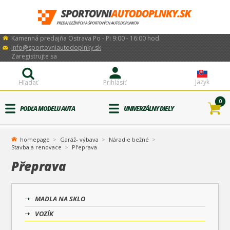
Kamenná predajňa Ostrava Po - Pi 9:00 - 16:00 hod.
info@sportovniautodoplnky.sk
Zaregistrujte sa
Jazyk
Hľadať
Prihlásiť
0
PODĽA MODELU AUTA
UNIVERZÁLNY DIELY
homepage
Garáž- výbava
Náradie bežné
Stavba a renovace
Přeprava
Přeprava
MADLA NA SKLO
VOZÍK