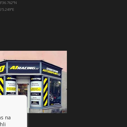
8'36.762"N
6'5.249"E
as na
hli