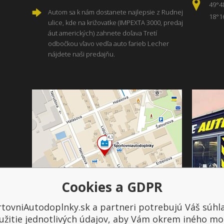
49°4
Autom sa k nám dostanete najlepsie z Rudnej
18°1
ulice, kde na križovatke (IMPEXTA 3000, predaj
áut amerických) zahnete doľava Tretí
odbočkou vľavo vedľa auto farieb Lecher
nájdete naši predajňu.
Cookies a GDPR
tovniAutodoplnky.sk a partneri potrebujú Váš súhl
Platba a doprava
užitie jednotlivých údajov, aby Vám okrem iného mo