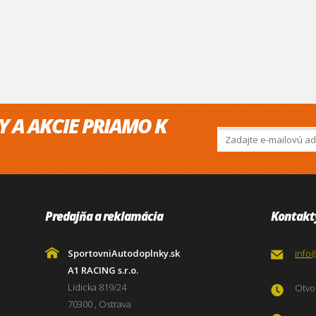
Y A AKCIE PRIAMO K
Predajňa a reklamácia
Kontakt
SportovniAutodoplnky.sk
info
A1 RACING s.r.o.
Lidicka 819/24
Otvor
70300 , Ostrava