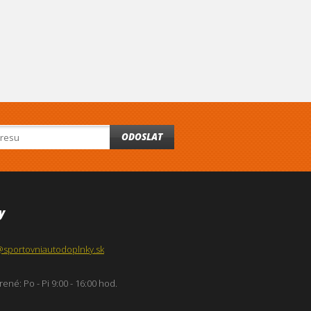
ODOSLAT
y
@sportovniautodoplnky.sk
ené: Po - Pi 9:00 - 16:00 hod.