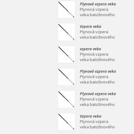
mm Plynová vzpera
Plynová vzpera veka
veka batožinového
batožinového
Plynová vzpera
priestoru Ei
priestoru 639/258
veka batožinového
mm
priestoru 639/258
mm Plynová vzpera
Vzpera veka
veka batožinového
batožinového
Plynová vzpera
priestoru Ei
priestoru 387/139
veka batožinového
mm
priestoru 387/139
mm Plynová vzpera
vzpera veka
veka batožinového
batožinového
Plynová vzpera
priestoru Ei
priestoru 558/253
veka batožinového
mm
priestoru 558/253
mm Plynová vzpera
Plynová vzpera veka
veka batožinového
batožinového
Plynová vzpera
priestoru Ei
priestoru 549/219
veka batožinového
mm
priestoru 549/219
mm Plynová vzpera
Plynová vzpera veka
veka batožinového
batožinového
Plynová vzpera
priestoru Ei
priestoru 467/160
veka batožinového
mm
priestoru 467/160
mm Plynová vzpera
Vzpera veka
veka batožinového
batožinového
Plynová vzpera
priestoru Ei
priestoru 475/180
veka batožinového
mm
priestoru 475/180