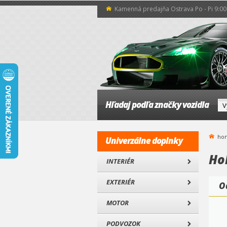
Kamenná predajňa Ostrava Po - Pi 9:00 
Hľadaj podľa značky vozidla
ho
Univerzálne doplnky
Ho
INTERIÉR
EXTERIÉR
O
MOTOR
PODVOZOK