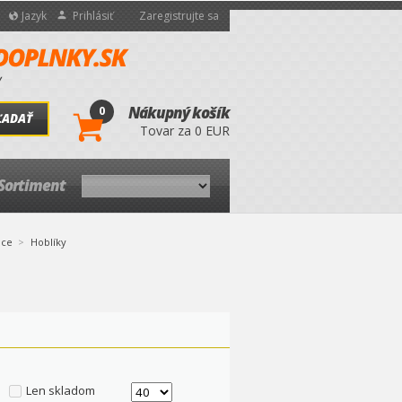
Jazyk
Prihlásiť
Zaregistrujte sa
0
Nákupný košík
ĽADAŤ
Tovar za 0 EUR
Sortiment
áce
Hoblíky
Len skladom