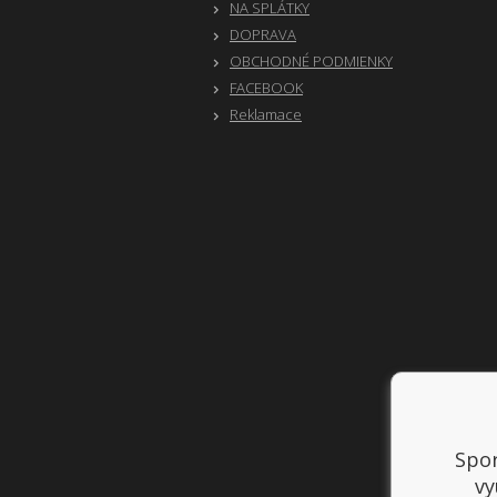
NA SPLÁTKY
DOPRAVA
OBCHODNÉ PODMIENKY
FACEBOOK
Reklamace
Spor
vy