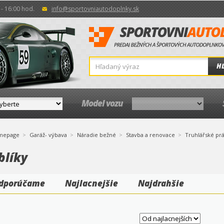
- 16:00 hod.
info@sportovniautodoplnky.sk
H
Model vozu
mepage
Garáž- výbava
Náradie bežné
Stavba a renovace
Truhlářské pr
blíky
dporúčame
Najlacnejšie
Najdrahšie