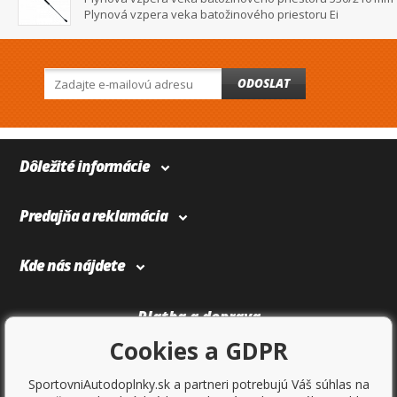
Plynová vzpera veka batožinového priestoru Ei
ODOSLAT
Dôležité informácie
Predajňa a reklamácia
Kde nás nájdete
Platba a doprava
Cookies a GDPR
SportovniAutodoplnky.sk a partneri potrebujú Váš súhlas na