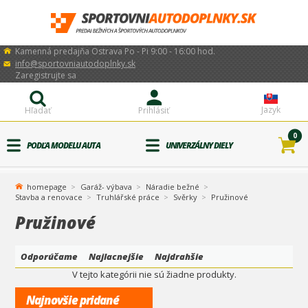
Kamenná predajňa Ostrava Po - Pi 9:00 - 16:00 hod.
info@sportovniautodoplnky.sk
Zaregistrujte sa
Jazyk
Hľadať
Prihlásiť
0
PODĽA MODELU AUTA
UNIVERZÁLNY DIELY
homepage
Garáž- výbava
Náradie bežné
Stavba a renovace
Truhlářské práce
Svěrky
Pružinové
Pružinové
Odporúčame
Najlacnejšie
Najdrahšie
V tejto kategórii nie sú žiadne produkty.
Najnovšie pridané