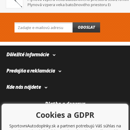
Plynová vzpera veka batožinového priestoru Ei
ODOSLAT
Dôležité informácie
Predajňa a reklamácia
Kde nás nájdete
Platba a doprava
Cookies a GDPR
SportovniAutodoplnky.sk a partneri potrebujú Váš súhlas na