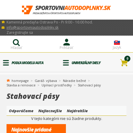
Kamenná predajňa Ostrava Po - Pi 9:00 - 16:00 hod.
info@sportovniautodoplnky.sk
Zaregistrujte sa
Jazyk
Hľadať
Prihlásiť
0
PODĽA MODELU AUTA
UNIVERZÁLNY DIELY
homepage
Garáž- výbava
Náradie bežné
Stavba a renovace
Upínací prostředky
Stahovací pásy
Stahovací pásy
Odporúčame
Najlacnejšie
Najdrahšie
V tejto kategórii nie sú žiadne produkty.
Najnovšie pridané