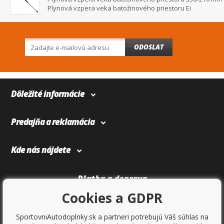
Plynová vzpera veka batožinového priestoru Ei
ODOSLAT
Dôležité informácie
Predajňa a reklamácia
Kde nás nájdete
Platba a doprava
Cookies a GDPR
SportovniAutodoplnky.sk a partneri potrebujú Váš súhlas na