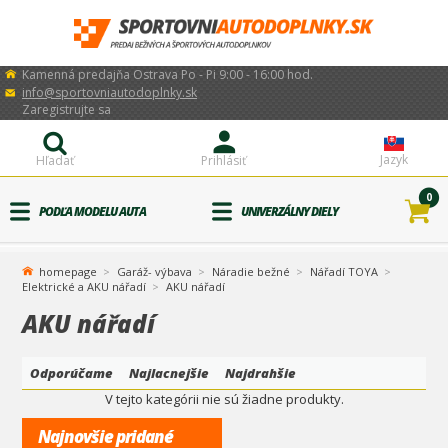
Kamenná predajňa Ostrava Po - Pi 9:00 - 16:00 hod.
info@sportovniautodoplnky.sk
Zaregistrujte sa
Jazyk
Hľadať
Prihlásiť
0
PODĽA MODELU AUTA
UNIVERZÁLNY DIELY
homepage
Garáž- výbava
Náradie bežné
Nářadí TOYA
Elektrické a AKU nářadí
AKU nářadí
AKU nářadí
Odporúčame
Najlacnejšie
Najdrahšie
V tejto kategórii nie sú žiadne produkty.
Najnovšie pridané