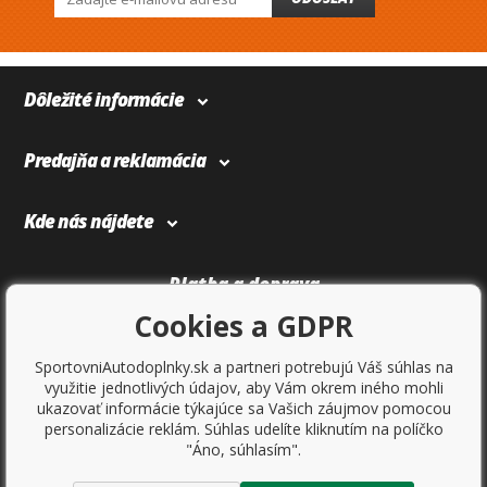
Dôležité informácie
Predajňa a reklamácia
Kde nás nájdete
Platba a doprava
Cookies a GDPR
SportovniAutodoplnky.sk a partneri potrebujú Váš súhlas na
využitie jednotlivých údajov, aby Vám okrem iného mohli
ukazovať informácie týkajúce sa Vašich záujmov pomocou
personalizácie reklám. Súhlas udelíte kliknutím na políčko
"Áno, súhlasím".