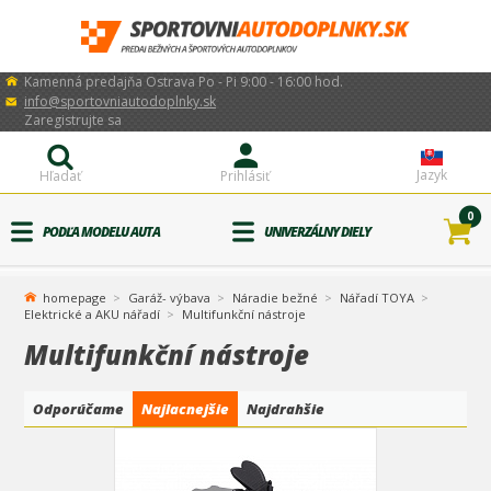
Kamenná predajňa Ostrava Po - Pi 9:00 - 16:00 hod.
info@sportovniautodoplnky.sk
Zaregistrujte sa
Jazyk
Hľadať
Prihlásiť
0
PODĽA MODELU AUTA
UNIVERZÁLNY DIELY
homepage
Garáž- výbava
Náradie bežné
Nářadí TOYA
Elektrické a AKU nářadí
Multifunkční nástroje
Multifunkční nástroje
Odporúčame
Najlacnejšie
Najdrahšie