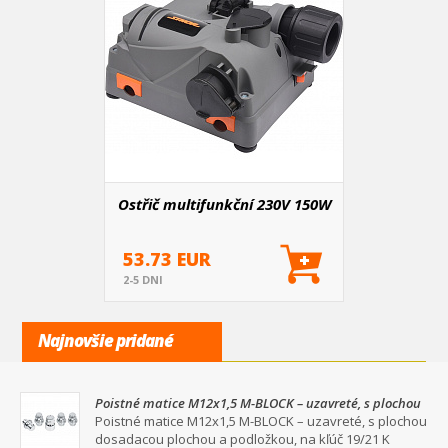
Ostřič multifunkční 230V 150W
53.73 EUR
2-5 DNI
Najnovšie pridané
Poistné matice M12x1,5 M-BLOCK – uzavreté, s plochou
dosadacou plochou a podložkou, na kľúč 19/21
Poistné matice M12x1,5 M-BLOCK – uzavreté, s plochou
dosadacou plochou a podložkou, na kľúč 19/21 K