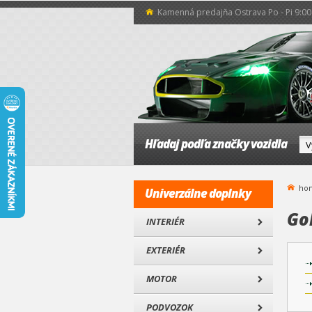
Kamenná predajňa Ostrava Po - Pi 9:00 
Hľadaj podľa značky vozidla
ho
Univerzálne doplnky
Gol
INTERIÉR
EXTERIÉR
MOTOR
PODVOZOK