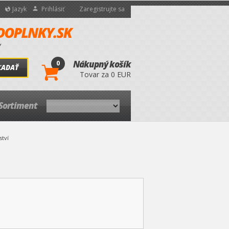
Jazyk
Prihlásiť
Zaregistrujte sa
0
Nákupný košík
ĽADAŤ
Tovar za 0 EUR
Sortiment
ství