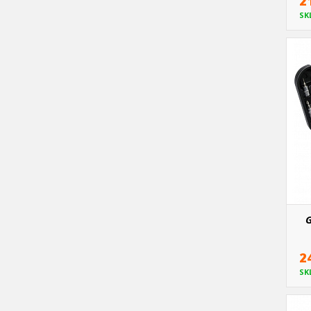
2
SK
G
2
SK