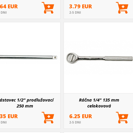
.64 EUR
3.79 EUR
5 DNI
2-5 DNI
ástavec 1/2" prodlužovací
Ráčna 1/4" 135 mm
250 mm
celokovová
.35 EUR
6.25 EUR
5 DNI
2-5 DNI