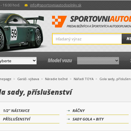
- 16:00 hod.
info@sportovniautodoplnky.sk
H
Model vozu
mepage
Garáž- výbava
Náradie bežné
Nářadí TOYA
Gola sady, příslušen
a sady, příslušenství
1/2" NÁSTAVCE
RÁČNY
PŘÍSLUŠENSTVÍ
SADY GOLA + BITY