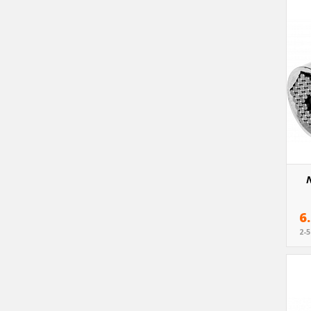
N
6
2-