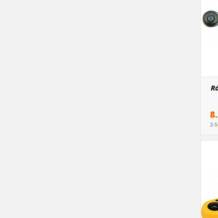
R
8
2-