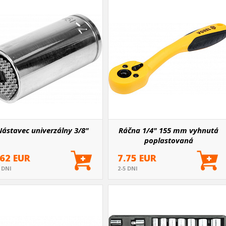
ástavec univerzálny 3/8"
Ráčna 1/4" 155 mm vyhnutá
poplastovaná
.62 EUR
7.75 EUR
5 DNI
2-5 DNI