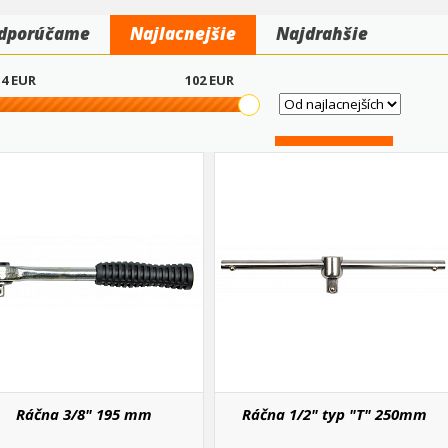
dporúčame
Najlacnejšie
Najdrahšie
4
EUR
102
EUR
Ráčna 3/8" 195 mm
Ráčna 1/2" typ "T" 250mm