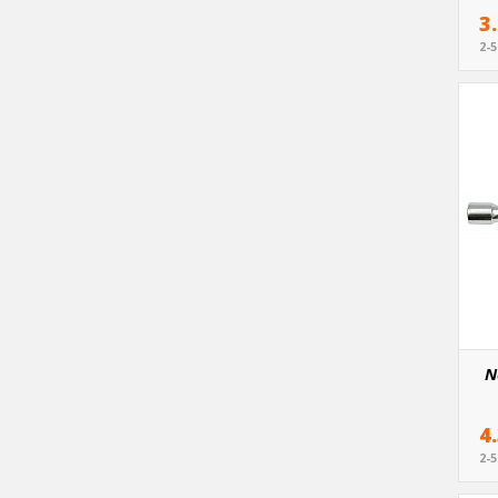
3
2-
N
4
2-