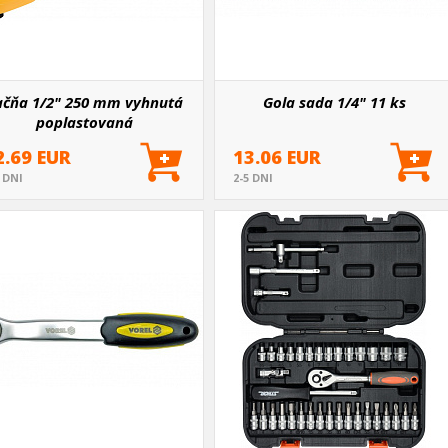
ačňa 1/2" 250 mm vyhnutá
Gola sada 1/4" 11 ks
poplastovaná
2.69 EUR
13.06 EUR
5 DNI
2-5 DNI