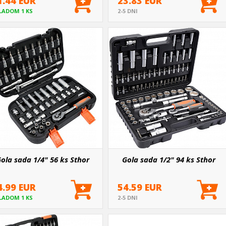
1.44 EUR
23.83 EUR
LADOM 1 KS
2-5 DNI
ola sada 1/4" 56 ks Sthor
Gola sada 1/2" 94 ks Sthor
4.99 EUR
54.59 EUR
LADOM 1 KS
2-5 DNI