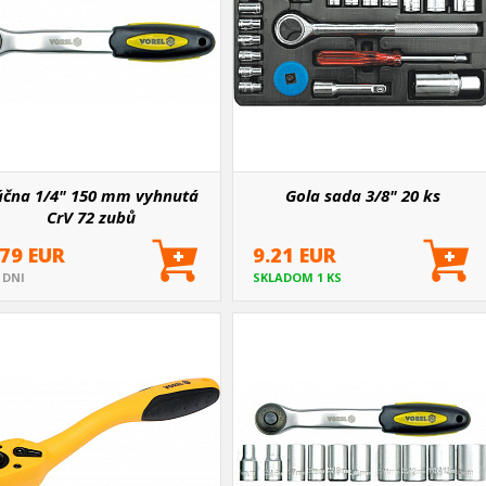
áčna 1/4" 150 mm vyhnutá
Gola sada 3/8" 20 ks
CrV 72 zubů
.79 EUR
9.21 EUR
5 DNI
SKLADOM 1 KS