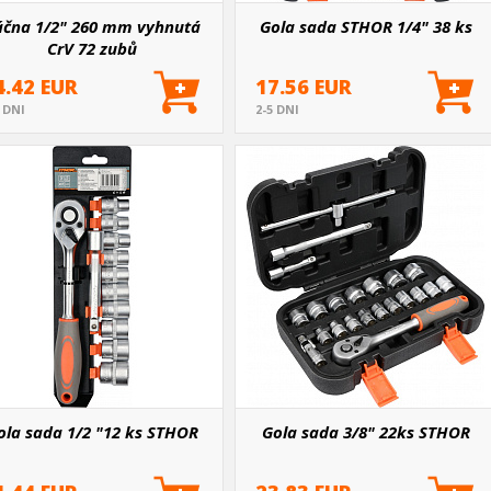
áčna 1/2" 260 mm vyhnutá
Gola sada STHOR 1/4" 38 ks
CrV 72 zubů
4.42 EUR
17.56 EUR
5 DNI
2-5 DNI
ola sada 1/2 "12 ks STHOR
Gola sada 3/8" 22ks STHOR