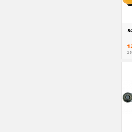
R
1
2-