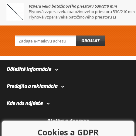
Vzpera veka batožinového priestoru 530/210 mm
Plynová vzpera veka batožinového priestoru 530/210 mm
Plynová vzpera veka batožinového priestoru Ei
ODOSLAT
Dôležité informácie
Predajňa a reklamácia
Kde nás nájdete
Platba a doprava
Cookies a GDPR