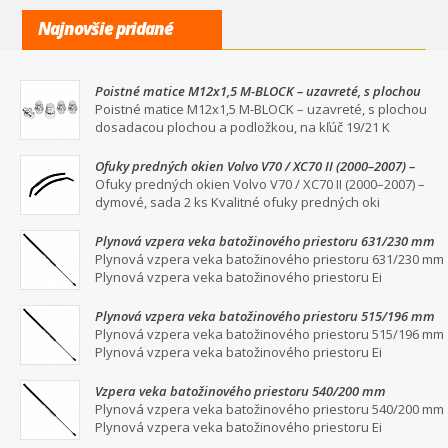
Najnovšie pridané
Poistné matice M12x1,5 M-BLOCK – uzavreté, s plochou
dosadacou plochou a podložkou, na kľúč 19/21
Poistné matice M12x1,5 M-BLOCK – uzavreté, s plochou
dosadacou plochou a podložkou, na kľúč 19/21 K
Ofuky predných okien Volvo V70 / XC70 II (2000–2007) –
dymové, sada 2 ks
Ofuky predných okien Volvo V70 / XC70 II (2000–2007) –
dymové, sada 2 ks Kvalitné ofuky predných oki
Plynová vzpera veka batožinového priestoru 631/230 mm
Plynová vzpera veka batožinového priestoru 631/230 mm
Plynová vzpera veka batožinového priestoru Ei
Plynová vzpera veka batožinového priestoru 515/196 mm
Plynová vzpera veka batožinového priestoru 515/196 mm
Plynová vzpera veka batožinového priestoru Ei
Vzpera veka batožinového priestoru 540/200 mm
Plynová vzpera veka batožinového priestoru 540/200 mm
Plynová vzpera veka batožinového priestoru Ei