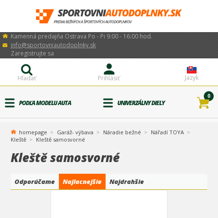
Kamenná predajňa Ostrava Po - Pi 9:00 - 16:00 hod.
info@sportovniautodoplnky.sk
Zaregistrujte sa
Jazyk
Hľadať
Prihlásiť
0
PODĽA MODELU AUTA
UNIVERZÁLNY DIELY
homepage
Garáž- výbava
Náradie bežné
Nářadí TOYA
Kleště
Kleště samosvorné
Kleště samosvorné
Odporúčame
Najlacnejšie
Najdrahšie