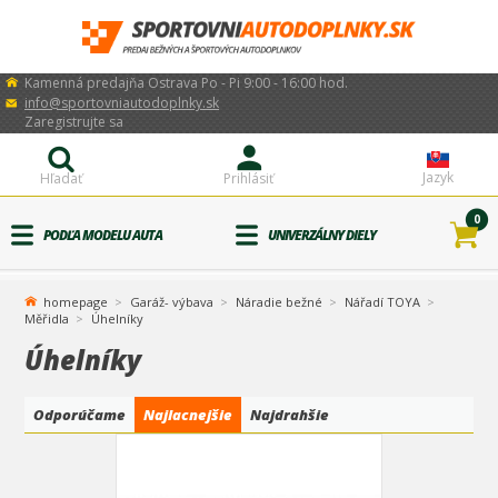
Kamenná predajňa Ostrava Po - Pi 9:00 - 16:00 hod.
info@sportovniautodoplnky.sk
Zaregistrujte sa
Jazyk
Hľadať
Prihlásiť
0
PODĽA MODELU AUTA
UNIVERZÁLNY DIELY
homepage
Garáž- výbava
Náradie bežné
Nářadí TOYA
Měřidla
Úhelníky
Úhelníky
Odporúčame
Najlacnejšie
Najdrahšie