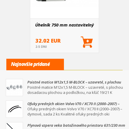
Úhelník 750 mm nastavitelný
32.02 EUR
2-5 DNI
Najnovšie pridané
Poistné matice M12x1,5 M-BLOCK – uzavreté, s plochou
dosadacou plochou a podložkou, na kľúč 19/21
Poistné matice M12x1,5 M-BLOCK – uzavreté, s plochou
dosadacou plochou a podložkou, na kľúč 19/21 K
Ofuky predných okien Volvo V70 / XC70 II (2000–2007) –
dymové, sada 2 ks
Ofuky predných okien Volvo V70 / XC70 II (2000–2007) –
dymové, sada 2 ks Kvalitné ofuky predných oki
Plynová vzpera veka batožinového priestoru 631/230 mm