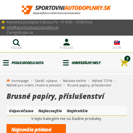
Kamenná predajňa Ostrava Po - Pi 9:00 - 16:00 hod.
info@sportovniautodoplnky.sk
Zaregistrujte sa
Jazyk
Hľadať
Prihlásiť
0
PODĽA MODELU AUTA
UNIVERZÁLNY DIELY
homepage
Garáž- výbava
Náradie bežné
Nářadí TOYA
Nářadí pro vrtání, řezání a pilování
Brusné papíry, příslušenství
Brusné papíry, příslušenství
Odporúčame
Najlacnejšie
Najdrahšie
V tejto kategórii nie sú žiadne produkty.
Najnovšie pridané