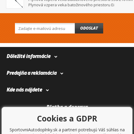
Plynová vzpera veka batožinového priestoru Ei
ODOSLAT
Dôležité informácie
Predajňa a reklamácia
Kde nás nájdete
Platba a doprava
Cookies a GDPR
SportovniAutodoplnky.sk a partneri potrebujú Váš súhlas na