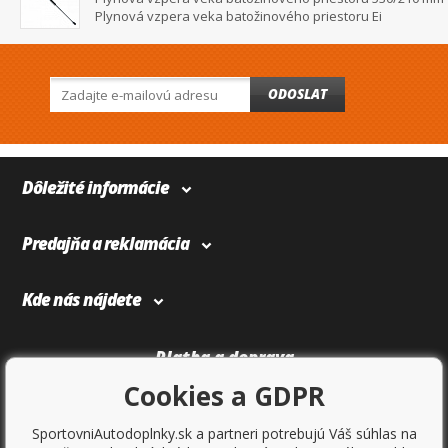
Plynová vzpera veka batožinového priestoru Ei
ODOSLAT
Dôležité informácie
Predajňa a reklamácia
Kde nás nájdete
Platba a doprava
Cookies a GDPR
SportovniAutodoplnky.sk a partneri potrebujú Váš súhlas na