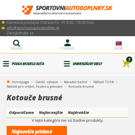
Kamenná predajňa Ostrava Po - Pi 9:00 - 16:00 hod.
info@sportovniautodoplnky.sk
Zaregistrujte sa
Jazyk
Hľadať
Prihlásiť
0
PODĽA MODELU AUTA
UNIVERZÁLNY DIELY
homepage
Garáž- výbava
Náradie bežné
Nářadí TOYA
Nářadí pro vrtání, řezání a pilování
Kotouče brusné
Kotouče brusné
Odporúčame
Najlacnejšie
Najdrahšie
V tejto kategórii nie sú žiadne produkty.
Najnovšie pridané