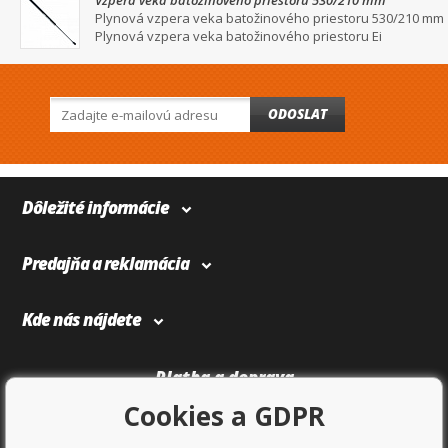
Vzpera veka batožinového priestoru 530/210 mm
Plynová vzpera veka batožinového priestoru 530/210 mm
Plynová vzpera veka batožinového priestoru Ei
ODOSLAT
Dôležité informácie
Predajňa a reklamácia
Kde nás nájdete
Platba a doprava
Cookies a GDPR