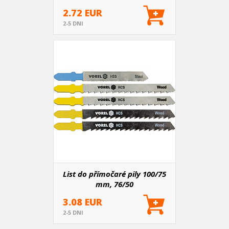
2.72 EUR
2-5 DNI
List do přímočaré pily 100/75
mm, 76/50
mm,dřevo,plast,železo 5ks
3.08 EUR
2-5 DNI