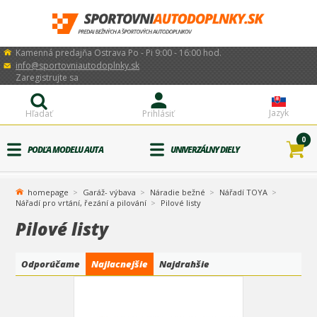
Kamenná predajňa Ostrava Po - Pi 9:00 - 16:00 hod.
info@sportovniautodoplnky.sk
Zaregistrujte sa
Jazyk
Hľadať
Prihlásiť
0
PODĽA MODELU AUTA
UNIVERZÁLNY DIELY
homepage
Garáž- výbava
Náradie bežné
Nářadí TOYA
Nářadí pro vrtání, řezání a pilování
Pilové listy
Pilové listy
Odporúčame
Najlacnejšie
Najdrahšie