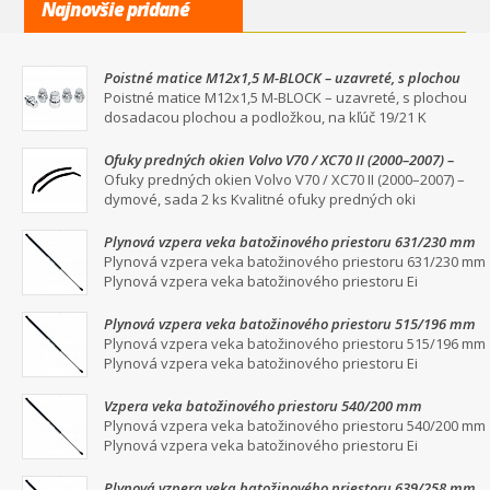
Najnovšie pridané
Poistné matice M12x1,5 M-BLOCK – uzavreté, s plochou
dosadacou plochou a podložkou, na kľúč 19/21
Poistné matice M12x1,5 M-BLOCK – uzavreté, s plochou
dosadacou plochou a podložkou, na kľúč 19/21 K
Ofuky predných okien Volvo V70 / XC70 II (2000–2007) –
dymové, sada 2 ks
Ofuky predných okien Volvo V70 / XC70 II (2000–2007) –
dymové, sada 2 ks Kvalitné ofuky predných oki
Plynová vzpera veka batožinového priestoru 631/230 mm
Plynová vzpera veka batožinového priestoru 631/230 mm
Plynová vzpera veka batožinového priestoru Ei
Plynová vzpera veka batožinového priestoru 515/196 mm
Plynová vzpera veka batožinového priestoru 515/196 mm
Plynová vzpera veka batožinového priestoru Ei
Vzpera veka batožinového priestoru 540/200 mm
Plynová vzpera veka batožinového priestoru 540/200 mm
Plynová vzpera veka batožinového priestoru Ei
Plynová vzpera veka batožinového priestoru 639/258 mm