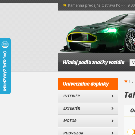
Kamenná predajňa Ostrava Po - Pi 9:00 
Hľadaj podľa značky vozidla
ho
Univerzálne doplnky
Tal
INTERIÉR
EXTERIÉR
O
MOTOR
PODVOZOK