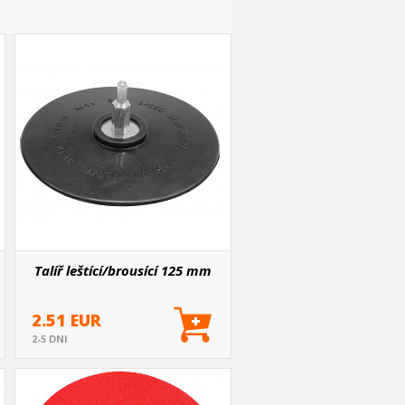
Talíř leštící/brousící 125 mm
2.51 EUR
2-5 DNI