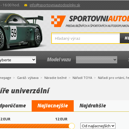
- 16:00 hod.
info@sportovniautodoplnky.sk
H
Model vozu
mepage
Garáž- výbava
Náradie bežné
Nářadí TOYA
Nářadí pro vrtání, ře
íře univerzální
dporúčame
Najlacnejšie
Najdrahšie
2
EUR
12
EUR