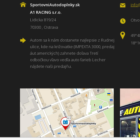
SportovniAutodoplnky.sk
info
A1 RACING s.r.o.
Lidicka 819/24
Otvor
70300 , Ostrava
49°4
Autom sa k nám dostanete najlepsie z Rudnej
18°1
ulice, kde na križovatke (IMPEXTA 3000, predaj
áut amerických) zahnete doľava Tretí
odbočkou vľavo vedľa auto farieb Lecher
nájdete naši predajňu.