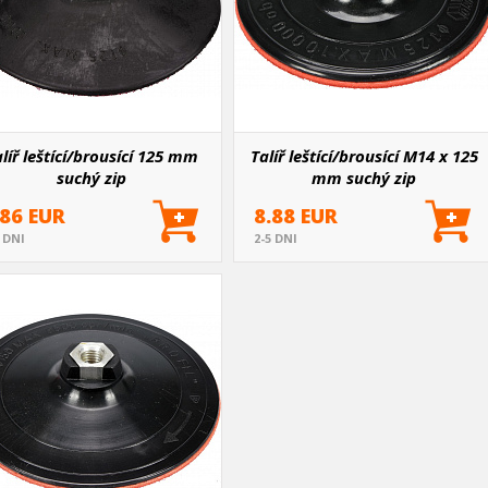
líř leštící/brousící 125 mm
Talíř leštící/brousící M14 x 125
suchý zip
mm suchý zip
.86 EUR
8.88 EUR
5 DNI
2-5 DNI