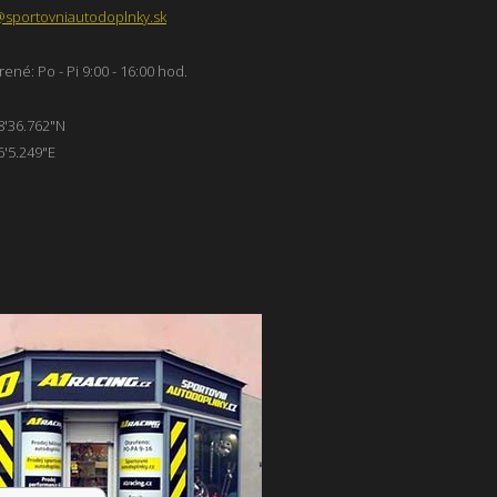
@sportovniautodoplnky.sk
ené: Po - Pi 9:00 - 16:00 hod.
8'36.762"N
6'5.249"E