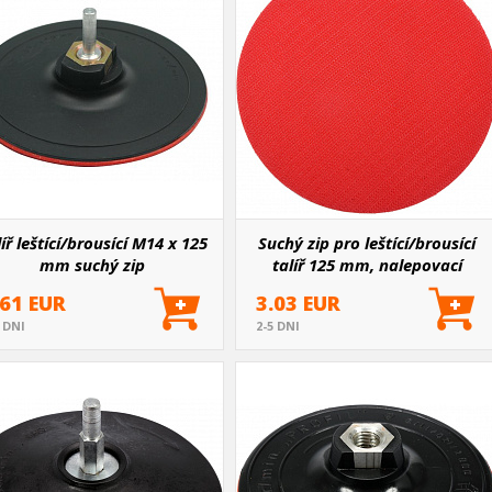
íř leštící/brousící M14 x 125
Suchý zip pro leštící/brousící
mm suchý zip
talíř 125 mm, nalepovací
.61 EUR
3.03 EUR
5 DNI
2-5 DNI