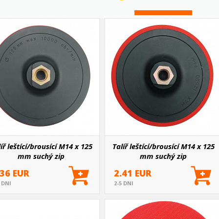
íř leštící/brousící M14 x 125
Talíř leštící/brousící M14 x 125
mm suchý zip
mm suchý zip
.36 EUR
2.41 EUR
5 DNI
2-5 DNI