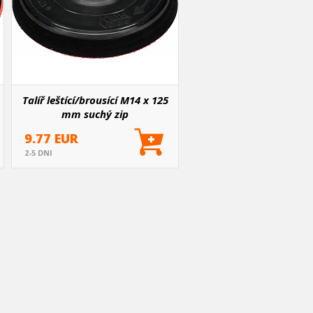
Talíř leštící/brousící M14 x 125
mm suchý zip
9.77 EUR
2-5 DNI