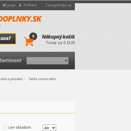
Jazyk
Prihlásiť
Zaregistrujte sa
0
Nákupný košík
ĽADAŤ
Tovar za 0 EUR
Sortiment
zání a pilování
Talíře univerzální
Len skladom