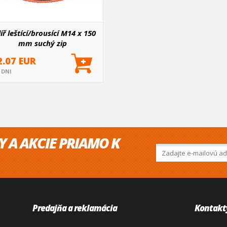
íř leštící/brousící M14 x 150
mm suchý zip
2.07 EUR
5 DNI
Y A AKCIE PRIAMO K
Predajňa a reklamácia
Kontakt