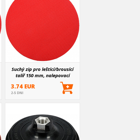
Suchý zip pro leštící/brousící
talíř 150 mm, nalepovací
3.74 EUR
2-5 DNI