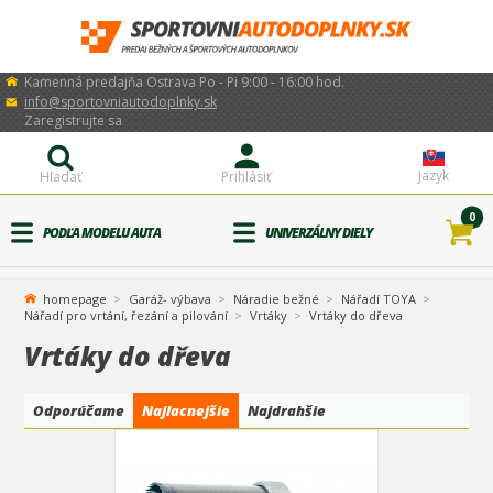
Kamenná predajňa Ostrava Po - Pi 9:00 - 16:00 hod.
info@sportovniautodoplnky.sk
Zaregistrujte sa
Jazyk
Hľadať
Prihlásiť
0
PODĽA MODELU AUTA
UNIVERZÁLNY DIELY
homepage
Garáž- výbava
Náradie bežné
Nářadí TOYA
Nářadí pro vrtání, řezání a pilování
Vrtáky
Vrtáky do dřeva
Vrtáky do dřeva
Odporúčame
Najlacnejšie
Najdrahšie