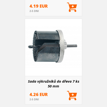
4.19 EUR
2-5 DNI
Sada výkružníků do dřeva 7 ks
50 mm
4.26 EUR
2-5 DNI