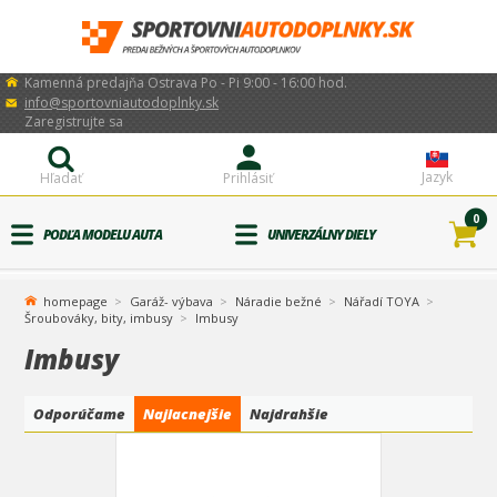
Kamenná predajňa Ostrava Po - Pi 9:00 - 16:00 hod.
info@sportovniautodoplnky.sk
Zaregistrujte sa
Jazyk
Hľadať
Prihlásiť
0
PODĽA MODELU AUTA
UNIVERZÁLNY DIELY
homepage
Garáž- výbava
Náradie bežné
Nářadí TOYA
Šroubováky, bity, imbusy
Imbusy
Imbusy
Odporúčame
Najlacnejšie
Najdrahšie