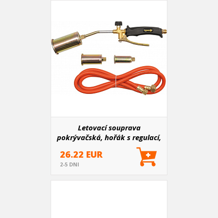
Letovací souprava
pokrývačská, hořák s regulací,
hadice, 2x výměnný nástavec
26.22 EUR
2-5 DNI