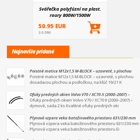
Svářečka polyfúzní na plast.
roury 800W/1500W
50.95 EUR
2-5 DNI
Najnovšie pridané
Poistné matice M12x1,5 M-BLOCK – uzavreté, s plochou
dosadacou plochou a podložkou, na kľúč 19/21
Poistné matice M12x1,5 M-BLOCK – uzavreté, s plochou
dosadacou plochou a podložkou, na kľúč 19/21 K
Ofuky predných okien Volvo V70 / XC70 II (2000–2007) –
dymové, sada 2 ks
Ofuky predných okien Volvo V70 / XC70 II (2000–2007) –
dymové, sada 2 ks Kvalitné ofuky predných oki
Plynová vzpera veka batožinového priestoru 631/230 mm
Plynová vzpera veka batožinového priestoru 631/230 mm
Plynová vzpera veka batožinového priestoru Ei