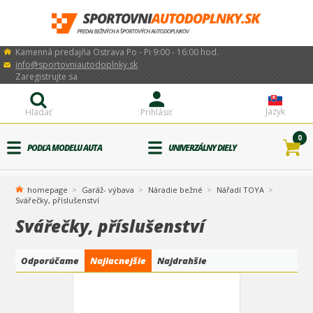
Kamenná predajňa Ostrava Po - Pi 9:00 - 16:00 hod.
info@sportovniautodoplnky.sk
Zaregistrujte sa
Jazyk
Hľadať
Prihlásiť
0
PODĽA MODELU AUTA
UNIVERZÁLNY DIELY
homepage
Garáž- výbava
Náradie bežné
Nářadí TOYA
Svářečky, příslušenství
Svářečky, příslušenství
Odporúčame
Najlacnejšie
Najdrahšie