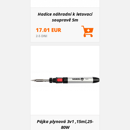
Hadice náhradní k letovací
soupravě 5m
17.01 EUR
2-5 DNI
Pájka plynová 3v1 ,15ml,25-
80W