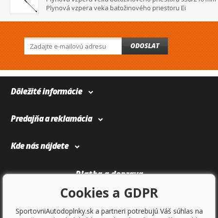
Plynová vzpera veka batožinového priestoru Ei
ODOSLAT
Dôležité informácie
Predajňa a reklamácia
Kde nás nájdete
Platba a doprava
Cookies a GDPR
SportovniAutodoplnky.sk a partneri potrebujú Váš súhlas na