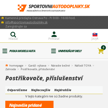
Kamenná predajňa Ostrava Po - Pi 9:00 - 16:00 hod.
info@sportovniautodoplnky.sk
Zaregistrujte sa
Jazyk
Hľadať
Prihlásiť
0
PODĽA MODELU AUTA
UNIVERZÁLNY DIELY
homepage
Garáž- výbava
Náradie bežné
Nářadí TOYA
Zahrada
Postřikovače, příslušenství
Postřikovače, příslušenství
Odporúčame
Najlacnejšie
Najdrahšie
V tejto kategórii nie sú žiadne produkty.
Najnovšie pridané