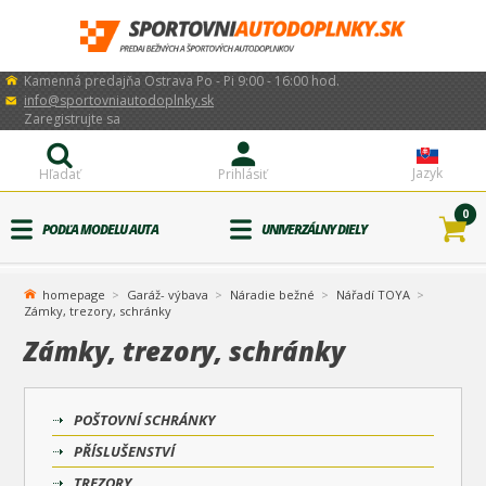
Kamenná predajňa Ostrava Po - Pi 9:00 - 16:00 hod.
info@sportovniautodoplnky.sk
Zaregistrujte sa
Jazyk
Hľadať
Prihlásiť
0
PODĽA MODELU AUTA
UNIVERZÁLNY DIELY
homepage
Garáž- výbava
Náradie bežné
Nářadí TOYA
Zámky, trezory, schránky
Zámky, trezory, schránky
POŠTOVNÍ SCHRÁNKY
PŘÍSLUŠENSTVÍ
TREZORY